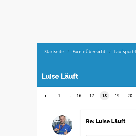
Startseite
Foren-Übersicht
Laufsport-
Luise Läuft
1
…
16
17
18
19
20
Re: Luise Läuft