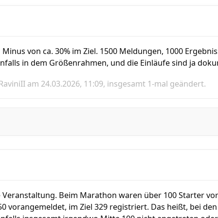
n Minus von ca. 30% im Ziel. 1500 Meldungen, 1000 Ergebni
falls in dem Größenrahmen, und die Einläufe sind ja doku
RaviniII
am 24.03.2026, 11:09, insgesamt 1-mal geändert.
ne Veranstaltung. Beim Marathon waren über 100 Starter vora
 vorangemeldet, im Ziel 329 registriert. Das heißt, bei d