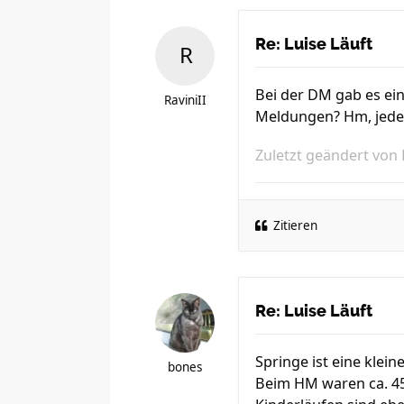
Re: Luise Läuft
Bei der DM gab es ei
RaviniII
Meldungen? Hm, jeden
Zuletzt geändert von
Zitieren
Re: Luise Läuft
Springe ist eine klei
bones
Beim HM waren ca. 450