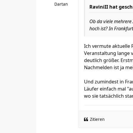
Dartan
RaviniII
hat gesch
Ob da viele mehrere 
hoch ist? In Frankfur
Ich vermute aktuelle 
Veranstaltung lange v
deutlich größer. Erst
Nachmelden ist ja me
Und zumindest in Fran
Läufer einfach mal "a
wo sie tatsächlich sta
Zitieren