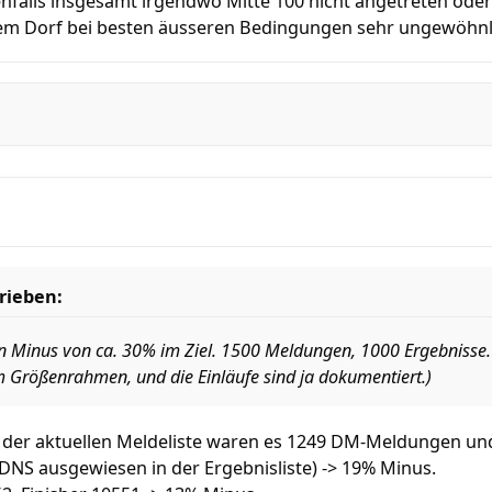
nfalls insgesamt irgendwo Mitte 100 nicht angetreten oder h
dem Dorf bei besten äusseren Bedingungen sehr ungewöhnl
rieben:
in Minus von ca. 30% im Ziel. 1500 Meldungen, 1000 Ergebniss
m Größenrahmen, und die Einläufe sind ja dokumentiert.)
 der aktuellen Meldeliste waren es 1249 DM-Meldungen und 
x DNS ausgewiesen in der Ergebnisliste) -> 19% Minus.