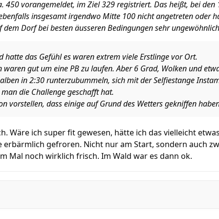
 450 vorangemeldet, im Ziel 329 registriert. Das heißt, bei de
ebenfalls insgesamt irgendwo Mitte 100 nicht angetreten oder hab
uf dem Dorf bei besten äusseren Bedingungen sehr ungewöhnlich
d hatte das Gefühl es waren extrem viele Erstlinge vor Ort.
waren gut um eine PB zu laufen. Aber 6 Grad, Wolken und etwa
lben in 2:30 runterzubummeln, sich mit der Selfiestange Instam
man die Challenge geschafft hat.
on vorstellen, dass einige auf Grund des Wetters gekniffen haben
uch. Wäre ich super fit gewesen, hätte ich das vielleicht e
e erbärmlich gefroren. Nicht nur am Start, sondern auch z
m Mal noch wirklich frisch. Im Wald war es dann ok.