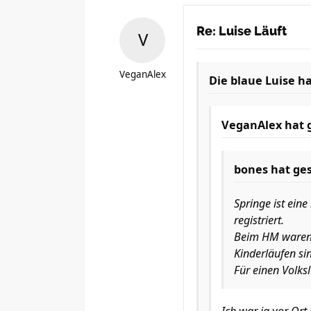
Re: Luise Läuft
VeganAlex
Die blaue Luise
ha
VeganAlex
hat 
bones
hat ges
Springe ist ein
registriert.
Beim HM waren c
Kinderläufen si
Für einen Volks