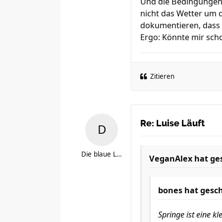
Und die Bedingungen 
nicht das Wetter um d
dokumentieren, dass 
Ergo: Könnte mir scho
Zitieren
Re: Luise Läuft
Die blaue Luise
VeganAlex
hat ge
bones
hat gesch
Springe ist eine k