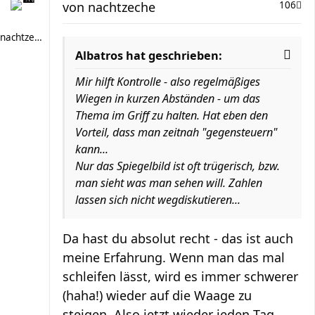
von
nachtzeche
106
nachtzeche
Albatros hat geschrieben:
Mir hilft Kontrolle - also regelmäßiges
Wiegen in kurzen Abständen - um das
Thema im Griff zu halten. Hat eben den
Vorteil, dass man zeitnah "gegensteuern"
kann...
Nur das Spiegelbild ist oft trügerisch, bzw.
man sieht was man sehen will. Zahlen
lassen sich nicht wegdiskutieren...
Da hast du absolut recht - das ist auch
meine Erfahrung. Wenn man das mal
schleifen lässt, wird es immer schwerer
(haha!) wieder auf die Waage zu
steigen. Also jetzt wieder jeden Tag.