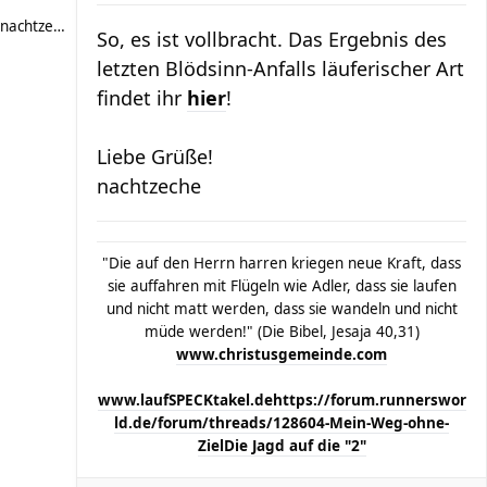
nachtzeche
So, es ist vollbracht. Das Ergebnis des
letzten Blödsinn-Anfalls läuferischer Art
findet ihr
hier
!
Liebe Grüße!
nachtzeche
"Die auf den Herrn harren kriegen neue Kraft, dass
sie auffahren mit Flügeln wie Adler, dass sie laufen
und nicht matt werden, dass sie wandeln und nicht
müde werden!" (Die Bibel, Jesaja 40,31)
www.christusgemeinde.com
www.laufSPECKtakel.de
https://forum.runnerswor
ld.de/forum/threads/128604-Mein-Weg-ohne-
Ziel
Die Jagd auf die "2"