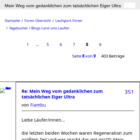
Mein Weg vom gedanklichen zum tatsächlichen Eiger Ultra
Startseite
Foren-Übersicht
Laufsport-Foren
Tagebücher / Blogs rund ums Laufen
1
…
5
6
7
8
9
Seite
8
von
9
403 Beiträge
Re: Mein Weg vom gedanklichen zum
351
tatsächlichen Eiger Ultra
von
Fiambu
Liebe Läufer/innen...
die letzten beiden Wochen waren Regeneration zum
größten Teil und was macht das mit mir!??: Mein