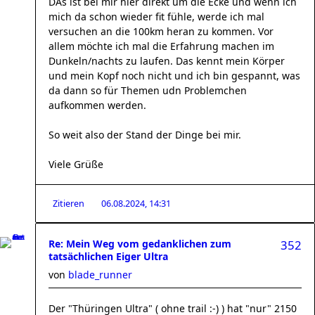
DAs ist bei mir hier direkt um die Ecke und wenn ich
mich da schon wieder fit fühle, werde ich mal
versuchen an die 100km heran zu kommen. Vor
allem möchte ich mal die Erfahrung machen im
Dunkeln/nachts zu laufen. Das kennt mein Körper
und mein Kopf noch nicht und ich bin gespannt, was
da dann so für Themen udn Problemchen
aufkommen werden.
So weit also der Stand der Dinge bei mir.
Viele Grüße
Zitieren
06.08.2024, 14:31
Re: Mein Weg vom gedanklichen zum
352
tatsächlichen Eiger Ultra
von
blade_runner
Der "Thüringen Ultra" ( ohne trail :-) ) hat "nur" 2150