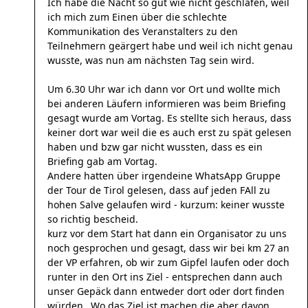
Ich habe die Nacht so gut wie nicht geschlafen, weil
ich mich zum Einen über die schlechte
Kommunikation des Veranstalters zu den
Teilnehmern geärgert habe und weil ich nicht genau
wusste, was nun am nächsten Tag sein wird.
Um 6.30 Uhr war ich dann vor Ort und wollte mich
bei anderen Läufern informieren was beim Briefing
gesagt wurde am Vortag. Es stellte sich heraus, dass
keiner dort war weil die es auch erst zu spät gelesen
haben und bzw gar nicht wussten, dass es ein
Briefing gab am Vortag.
Andere hatten über irgendeine WhatsApp Gruppe
der Tour de Tirol gelesen, dass auf jeden FAll zu
hohen Salve gelaufen wird - kurzum: keiner wusste
so richtig bescheid.
kurz vor dem Start hat dann ein Organisator zu uns
noch gesprochen und gesagt, dass wir bei km 27 an
der VP erfahren, ob wir zum Gipfel laufen oder doch
runter in den Ort ins Ziel - entsprechen dann auch
unser Gepäck dann entweder dort oder dort finden
würden...Wo das Ziel ist machen die aber davon