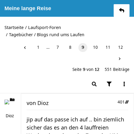
Meine lange Reise
Startseite
Laufsport-Foren
Tagebücher / Blogs rund ums Laufen
1
…
7
8
10
11
12
9
Seite
von
551 Beiträge
9
12
von
Dioz
401
Dioz
jip auf das passe ich auf .. bin ziemlich
sicher das es an den 4 lauffreien