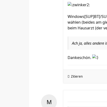
Windows[SUP]BT[/SUP]
wählen (beides am gl
beim Hausarzt (der v
Ach ja, alles andere i
Dankeschön.
Zitieren