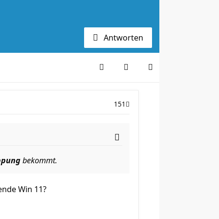
Antworten
151
ppung
bekommt.
ende Win 11?