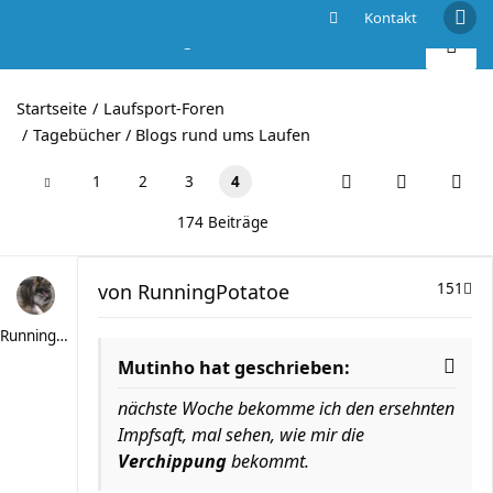
Kontakt
Mutinhos Laufblog
Startseite
Laufsport-Foren
Tagebücher / Blogs rund ums Laufen
1
2
3
4
174 Beiträge
von
RunningPotatoe
151
RunningPotatoe
Mutinho hat geschrieben:
nächste Woche bekomme ich den ersehnten
Impfsaft, mal sehen, wie mir die
Verchippung
bekommt.