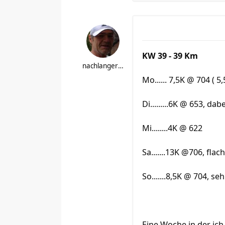
KW 39 - 39 Km
nachlangerpause
Mo...... 7,5K @ 704 ( 
Di.........6K @ 653, d
Mi........4K @ 622
Sa.......13K @706, flach
So.......8,5K @ 704, se
Eine Woche in der ich