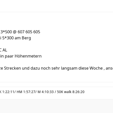
ei 3*500 @ 607 605 605
bei 5*300 am Berg
C AL
t ein paar Höhenmetern
ze Strecken und dazu noch sehr langsam diese Woche , anso
K 1:22:11/ HM 1:57:27/ M 4:10:33 / 50K walk 8:26:20