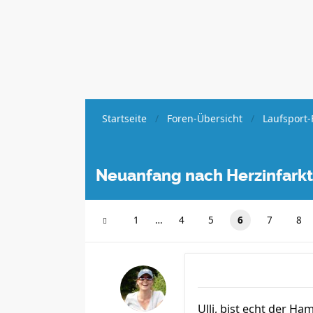
Startseite
Foren-Übersicht
Laufsport-
Neuanfang nach Herzinfarkt
1
…
4
5
6
7
8
Ulli, bist echt der H