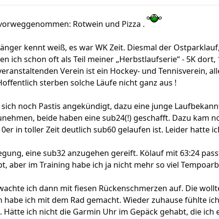
vorweggenommen: Rotwein und Pizza .
änger kennt weiß, es war WK Zeit. Diesmal der Ostparklauf
en ich schon oft als Teil meiner „Herbstlaufserie“ - 5K dort, 
eranstaltenden Verein ist ein Hockey- und Tennisverein, all
 Hoffentlich sterben solche Läufe nicht ganz aus !
ich noch Pastis angekündigt, dazu eine junge Laufbekannte
ehmen, beide haben eine sub24(!) geschafft. Dazu kam no
r in toller Zeit deutlich sub60 gelaufen ist. Leider hatte 
egung, eine sub32 anzugehen gereift. Kölauf mit 63:24 pas
ubt, aber im Training habe ich ja nicht mehr so viel Tempoar
hte ich dann mit fiesen Rückenschmerzen auf. Die wollte
 habe ich mit dem Rad gemacht. Wieder zuhause fühlte ich 
 Hätte ich nicht die Garmin Uhr im Gepäck gehabt, die ich e