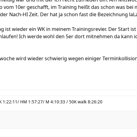
 vom 10er geschafft, im Training heißt das schon was bei
der Nach-HI Zeit. Der hat ja schon fast die Bezeichnung laLa
 ist wieder ein WK in meinem Trainingsrevier. Der Start i
inlaufen! Ich werde wohl den 5er dort mitnehmen da kann i
swoche wird wieder schwierig wegen einiger Terminkollisio
K 1:22:11/ HM 1:57:27/ M 4:10:33 / 50K walk 8:26:20