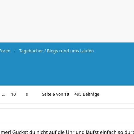
Foren
Tagebücher / Blogs rund ums Laufen
…
10
Seite
6
von
10
495 Beiträge
ammer! Guckst du nicht auf die Uhr und läufst einfach so du