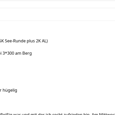
5,5K See-Runde plus 2K AL)
abei 3*300 am Berg
hr hügelig
 fleißig war und mit der ich recht zufrieden bin. Am Mittw