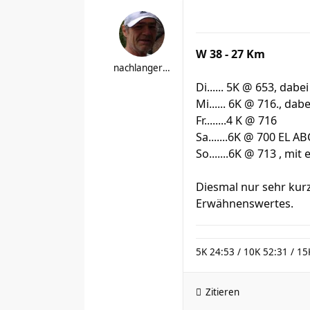
W 38 - 27 Km
nachlangerpause
Di...... 5K @ 653, dab
Mi...... 6K @ 716., da
Fr........4 K @ 716
Sa.......6K @ 700 EL AB
So.......6K @ 713 , mi
Diesmal nur sehr kur
Erwähnenswertes.
5K 24:53 / 10K 52:31 / 15
Zitieren