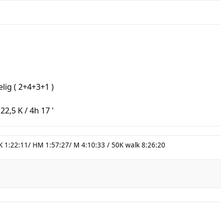
elig ( 2+4+3+1 )
22,5 K / 4h 17 '
K 1:22:11/ HM 1:57:27/ M 4:10:33 / 50K walk 8:26:20