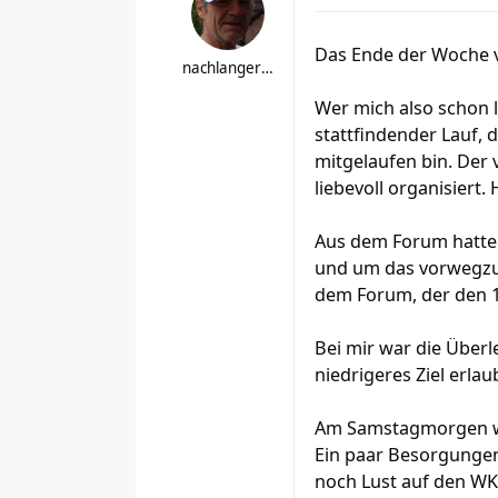
Das Ende der Woche 
nachlangerpause
Wer mich also schon l
stattfindender Lauf, d
mitgelaufen bin. Der v
liebevoll organisiert.
Aus dem Forum hatte s
und um das vorwegzun
dem Forum, der den 10e
Bei mir war die Überl
niedrigeres Ziel erla
Am Samstagmorgen wac
Ein paar Besorgungen
noch Lust auf den WK.