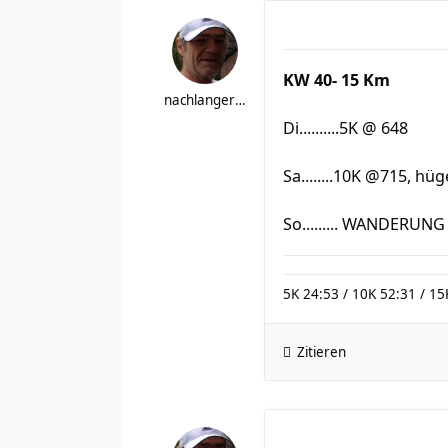
KW 40- 15 Km
nachlangerpause
Di..........5K @ 648
Sa........10K @715, hüg
So......... WANDERUNG 
5K 24:53 / 10K 52:31 / 15
Zitieren