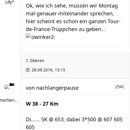
Lilly*
Ok, wie ich sehe, müssen wir Montag
mal genauer miteinander sprechen,
hier scheint es schon ein ganzen Tour-
de-France-Trüppchen zu geben...
Zitieren
28.09.2016, 15:15
von
nachlangerpause
254
nachlangerpause
W 38 - 27 Km
Di...... 5K @ 653, dabei 3*500 @ 607 605
605