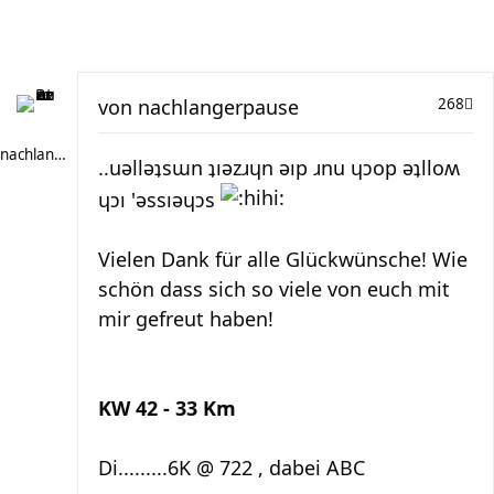
von
nachlangerpause
268
nachlangerpause
..uәllәʇsɯn ʇıәzɹɥn әıp ɹnu ɥɔop әʇlloʍ
ɥɔı 'әssıәɥɔs
Vielen Dank für alle Glückwünsche! Wie
schön dass sich so viele von euch mit
mir gefreut haben!
KW 42 - 33 Km
Di.........6K @ 722 , dabei ABC