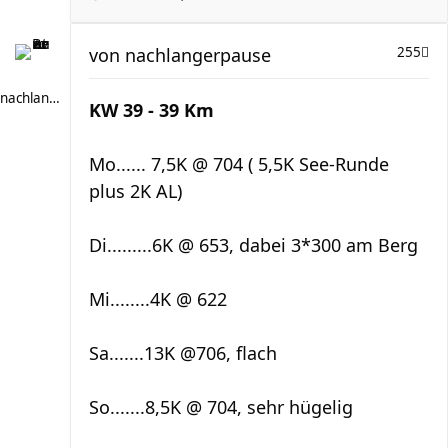
von
nachlangerpause
255
nachlangerpause
KW 39 - 39 Km
Mo...... 7,5K @ 704 ( 5,5K See-Runde
plus 2K AL)
Di.........6K @ 653, dabei 3*300 am Berg
Mi........4K @ 622
Sa.......13K @706, flach
So.......8,5K @ 704, sehr hügelig