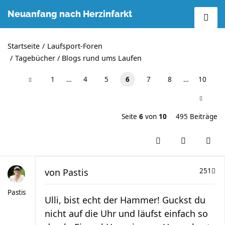
Neuanfang nach Herzinfarkt
Startseite
Laufsport-Foren
Tagebücher / Blogs rund ums Laufen
1
…
4
5
6
7
8
…
10
Seite
6
von
10
495 Beiträge
von
Pastis
251
Pastis
Ulli, bist echt der Hammer! Guckst du
nicht auf die Uhr und läufst einfach so