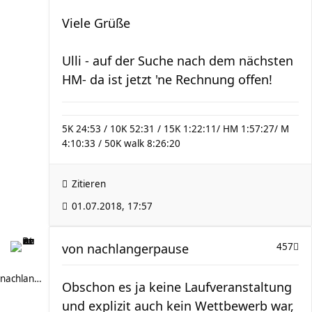
Viele Grüße
Ulli - auf der Suche nach dem nächsten
HM- da ist jetzt 'ne Rechnung offen!
5K 24:53 / 10K 52:31 / 15K 1:22:11/ HM 1:57:27/ M
4:10:33 / 50K walk 8:26:20
Zitieren
01.07.2018, 17:57
von
nachlangerpause
457
nachlangerpause
Obschon es ja keine Laufveranstaltung
und explizit auch kein Wettbewerb war,