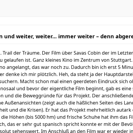
n und weiter, weiter... immer weiter – denn abge
. Trail der Träume. Der Film über Savas Cobin der im Letzte
 gelaufen ist. Ganz kleines Kino im Zentrum von Stuttgart.
no angelangt, das war noch zu. Dadurch bin ich erst 5 Min
denke ich mir plötzlich. Heh, da steht ja der Hauptdarstel
suchern. Macht schon mal einen geerdeten Eindruck sich oh
inosaal und bevor der eigentliche Film beginnt, gab es eine
n und die Beweggründe für das Projekt. Der anschließende 
he Außenansichten (zeigt auch die häßlichen Seiten des Lan
t und die Krisen). Er hat das Projekt mehrheitlich autark
die Höhen (bis 5000 hm) und frische Schuhe hat ihm das Fi
ch, das er sehr gut spanisch spricht konnte er mit der Be
olut sehenswert. Im Anschluß an den Film war er wieder im