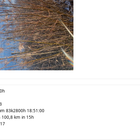
00h
3
um 83k2800h 18:51:00
 100,8 km in 15h
:17