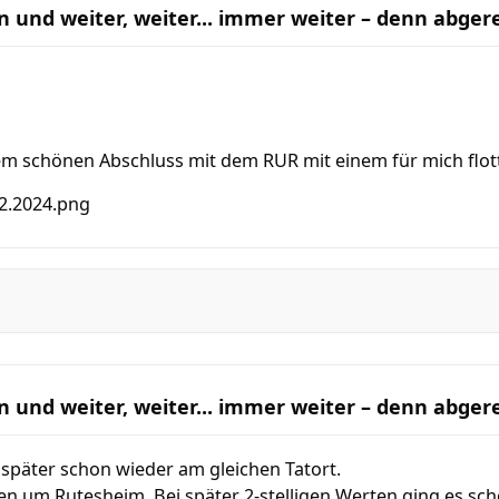
n und weiter, weiter... immer weiter – denn abge
em schönen Abschluss mit dem RUR mit einem für mich flo
n und weiter, weiter... immer weiter – denn abge
päter schon wieder am gleichen Tatort.
n um Rutesheim. Bei später 2-stelligen Werten ging es scho