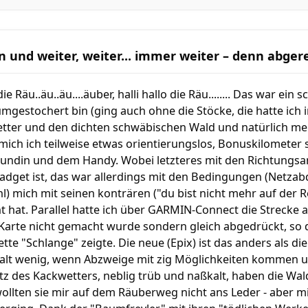
n und weiter, weiter... immer weiter – denn abge
e Räu..äu..äu....äuber, halli hallo die Räu........ Das war ei
umgestochert bin (ging auch ohne die Stöcke, die hatte ich
tter und den dichten schwäbischen Wald und natürlich me
e mich ich teilweise etwas orientierungslos, Bonuskilometer
eundin und dem Handy. Wobei letzteres mit den Richtungs
gadget ist, das war allerdings mit den Bedingungen (Netza
l) mich mit seinen konträren ("du bist nicht mehr auf der R
 hat. Parallel hatte ich über GARMIN-Connect die Strecke 
 Karte nicht gemacht wurde sondern gleich abgedrückt, so
tte "Schlange" zeigte. Die neue (Epix) ist das anders als die 
 halt wenig, wenn Abzweige mit zig Möglichkeiten kommen u
otz des Kackwetters, neblig trüb und naßkalt, haben die Wal
 wollten sie mir auf dem Räuberweg nicht ans Leder - aber 