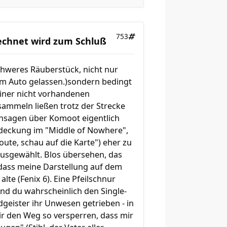
753
rechnet wird zum Schluß
n schweres Räuberstück, nicht nur
 im Auto gelassen.)sondern bedingt
iner nicht vorhandenen
 sammeln ließen trotz der Strecke
ansagen über Komoot eigentlich
bdeckung im "Middle of Nowhere",
oute, schau auf die Karte") eher zu
ausgewählt. Blos übersehen, das
 dass meine Darstellung auf dem
alte (Fenix 6). Eine Pfeilschnur
nd du wahrscheinlich den Single-
dgeister ihr Unwesen getrieben - in
mir den Weg so versperren, dass mir