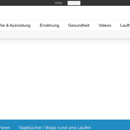
Hefte
Produkte
he & Ausrüstung
Ernährung
Gesundheit
Videos
Lauf
Foren
Tagebücher / Blogs rund ums Laufen