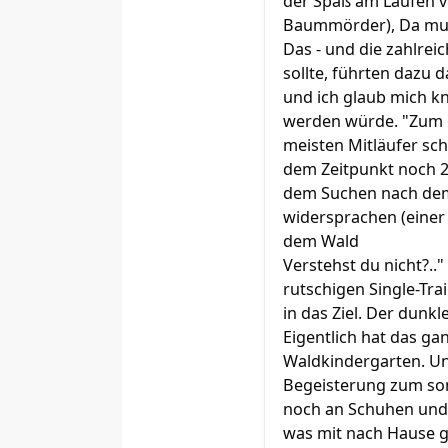
der Spaß am Laufen ve
Baummörder), Da mus
Das - und die zahlrei
sollte, führten dazu d
und ich glaub mich kn
werden würde. "Zum go
meisten Mitläufer sch
dem Zeitpunkt noch 2 
dem Suchen nach dem 
widersprachen (einer 
dem Wald
Verstehst du nicht?..
rutschigen Single-Trai
in das Ziel. Der dunkl
Eigentlich hat das gan
Waldkindergarten. Und
Begeisterung zum sonn
noch an Schuhen und K
was mit nach Hause g