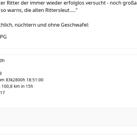
lter Ritter der immer wieder erfolglos versucht - noch groß
so warns, die alten Rittersleut....."
chlich, nüchtern und ohne Geschwafel:
00h
3
um 83k2800h 18:51:00
 100,8 km in 15h
:17