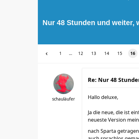
Nur 48 Stunden und weiter, 
1
…
12
13
14
15
16
Re: Nur 48 Stunde
Hallo deluxe,
schauläufer
Ja die neue, die ist e
neueste Version mein
nach Sparta getrage
auch sprachlos gemach