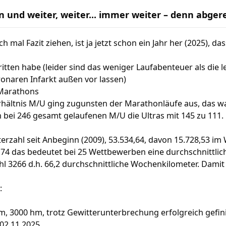
n und weiter, weiter... immer weiter – denn abge
ch mal Fazit ziehen, ist ja jetzt schon ein Jahr her (2025), das
itten habe (leider sind das weniger Laufabenteuer als die le
onaren Infarkt außen vor lassen)
 Marathons
hältnis M/U ging zugunsten der Marathonläufe aus, das war
bei 246 gesamt gelaufenen M/U die Ultras mit 145 zu 111.
rzahl seit Anbeginn (2009), 53.534,64, davon 15.728,53 im
8,74 das bedeutet bei 25 Wettbewerben eine durchschnittli
 3266 d.h. 66,2 durchschnittliche Wochenkilometer. Damit b
:
m, 3000 hm, trotz Gewitterunterbrechung erfolgreich gefin
 02.11.2025