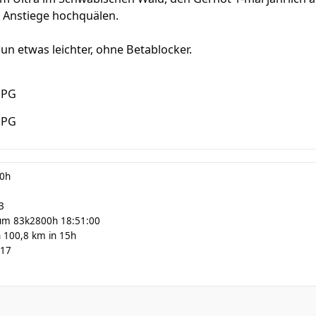
n Anstiege hochquälen.
 nun etwas leichter, ohne Betablocker.
00h
3
um 83k2800h 18:51:00
 100,8 km in 15h
:17