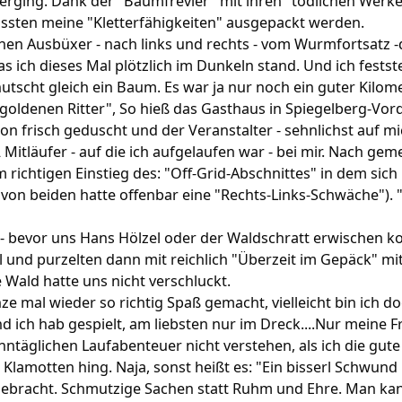
rging. Dank der "Baumfrevler" mit ihren "tödlichen Werkeug
sten meine "Kletterfähigkeiten" ausgepackt werden.
chen Ausbüxer - nach links und rechts - vom Wurmfortsatz 
as ich dieses Mal plötzlich im Dunkeln stand. Und ich festst
utscht gleich ein Baum. Es war ja nur noch ein guter Kilome
ldenen Ritter", So hieß das Gasthaus in Spiegelberg-Vorde
on frisch geduscht und der Veranstalter - sehnlichst auf 
Mitläufer - auf die ich aufgelaufen war - bei mir. Nach g
richtigen Einstieg des: "Off-Grid-Abschnittes" in dem si
von beiden hatte offenbar eine "Rechts-Links-Schwäche"). 
" - bevor uns Hans Hölzel oder der Waldschratt erwischen k
l und purzelten dann mit reichlich "Überzeit im Gepäck" mit
e Wald hatte uns nicht verschluckt.
ze mal wieder so richtig Spaß gemacht, vielleicht bin ich do
 ich hab gespielt, am liebsten nur im Dreck....Nur meine 
täglichen Laufabenteuer nicht verstehen, als ich die gute
lamotten hing. Naja, sonst heißt es: "Ein bisserl Schwund 
ebracht. Schmutzige Sachen statt Ruhm und Ehre. Man kann