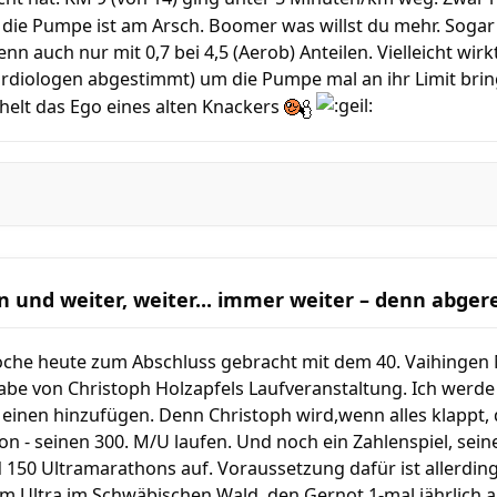
d die Pumpe ist am Arsch. Boomer was willst du mehr. Soga
n auch nur mit 0,7 bei 4,5 (Aerob) Anteilen. Vielleicht wi
ardiologen abgestimmt) um die Pumpe mal an ihr Limit bri
helt das Ego eines alten Knackers
n und weiter, weiter... immer weiter – denn abge
oche heute zum Abschluss gebracht mit dem 40. Vaihingen 
abe von Christoph Holzapfels Laufveranstaltung. Ich werd
 einen hinzufügen. Denn Christoph wird,wenn alles klappt, 
n - seinen 300. M/U laufen. Und noch ein Zahlenspiel, seine
150 Ultramarathons auf. Voraussetzung dafür ist allerdings
m Ultra im Schwäbischen Wald, den Gernot 1-mal jährlich a