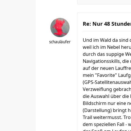
Re: Nur 48 Stunde
Und im Wald da sind di
schauläufer
weil ich im Nebel her
durch das suppige We
Navigationsskills, di
auf der neuen Lauffr
mein "Favorite" Lauf
(GPS-Satellitenauswah
Verzweiflung gebracht
die Auswahl über die
Bildschirm nur eine ne
(Darstellung) bringt
Trail weitermusst. Tr
dem speziellen Fall -