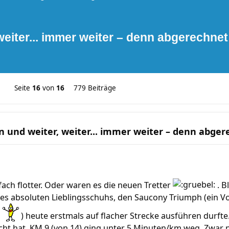
weiter... immer weiter – denn abgerechne
Seite
16
von
16
779 Beiträge
n und weiter, weiter... immer weiter – denn abge
infach flotter. Oder waren es die neuen Tretter
. B
es absoluten Lieblingsschuhs, den Saucony Triumph (ein V
n
) heute erstmals auf flacher Strecke ausführen durfte
t hat. KM 9 (von 14) ging unter 5 Minuten/km weg. Zwar nu