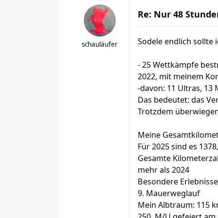
Re: Nur 48 Stunde
Sodele endlich sollte i
schauläufer
- 25 Wettkämpfe bestr
2022, mit meinem Kor
-davon: 11 Ultras, 13
Das bedeutet: das Ver
Trotzdem überwiegen 
Meine Gesamtkilomete
Für 2025 sind es 137
Gesamte Kilometerzahl
mehr als 2024
Besondere Erlebnisse
9. Mauerweglauf
Mein Albtraum: 115 k
250. M/U gefeiert am