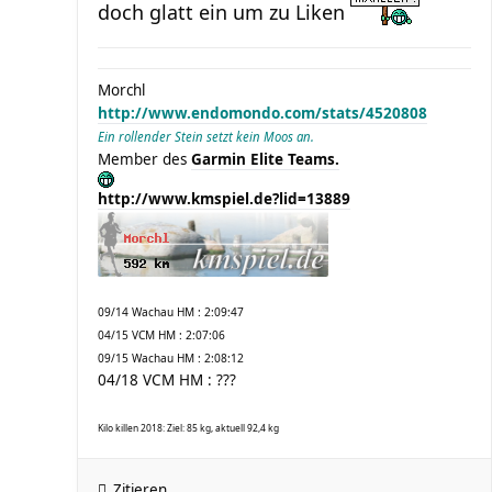
doch glatt ein um zu Liken
Morchl
http://www.endomondo.com/stats/4520808
Ein rollender Stein setzt kein Moos an.
Member des
Garmin Elite Teams.
http://www.kmspiel.de?lid=13889
09/14 Wachau HM : 2:09:47
04/15 VCM HM : 2:07:06
09/15 Wachau HM : 2:08:12
04/18 VCM HM : ???
Kilo killen 2018: Ziel: 85 kg, aktuell 92,4 kg
Zitieren