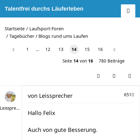
Talentfrei durchs Läuferleben
Startseite
Laufsport-Foren
Tagebücher / Blogs rund ums Laufen
1
…
12
13
14
15
16
Seite
14
von
16
780 Beiträge
von
Leissprecher
651
Leissprecher
Hallo Felix
Auch von gute Besserung.