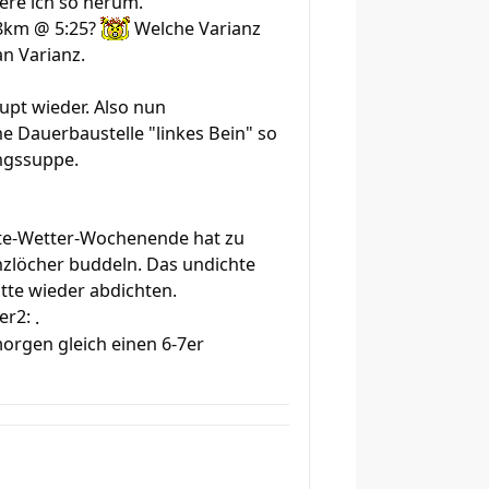
ere ich so herum.
 8km @ 5:25?
Welche Varianz
n Varianz.
upt wieder. Also nun
ne Dauerbaustelle "linkes Bein" so
ingssuppe.
Gute-Wetter-Wochenende hat zu
nzlöcher buddeln. Das undichte
tte wieder abdichten.
.
orgen gleich einen 6-7er