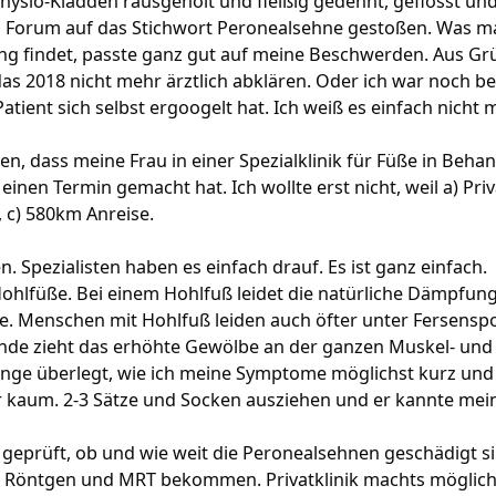
hysio-Kladden rausgeholt und fleißig gedehnt, geflosst und
 im Forum auf das Stichwort Peronealsehne gestoßen. Was m
g findet, passte ganz gut auf meine Beschwerden. Aus Grü
das 2018 nicht mehr ärztlich abklären. Oder ich war noch b
Patient sich selbst ergoogelt hat. Ich weiß es einfach nicht 
en, dass meine Frau in einer Spezialklinik für Füße in Behan
inen Termin gemacht hat. Ich wollte erst nicht, weil a) Priv
 c) 580km Anreise.
n. Spezialisten haben es einfach drauf. Es ist ganz einfach.
Hohlfüße. Bei einem Hohlfuß leidet die natürliche Dämpfun
e. Menschen mit Hohlfuß leiden auch öfter unter Fersenspo
nde zieht das erhöhte Gewölbe an der ganzen Muskel- und
lange überlegt, wie ich meine Symptome möglichst kurz u
 kaum. 2-3 Sätze und Socken ausziehen und er kannte meine
geprüft, ob und wie weit die Peronealsehnen geschädigt si
Röntgen und MRT bekommen. Privatklinik machts möglich.