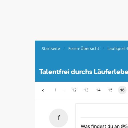
Startseite
Foren-Übersicht
Laufsport-
Talentfrei durchs Läuferleb
1
…
12
13
14
15
16
Was findest du an @5: