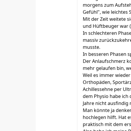
morgens zum Aufstehe
Gefühl", wie leichtes
Mit der Zeit weitete 
und Hüftbeuger war (u
In schlechteren Phas
massiv zurückzukehre
musste.
In besseren Phasen sp
Der Anlaufschmerz ko
mehr gelaufen bin, we
Weil es immer wieder
Orthopäden, Sportär
Achillessehne per Ult
dem Physio habe ich d
Jahre nicht ausfindi
Man könnte ja denken
hochlegen hilft. Hat 
praktisch mit dem e