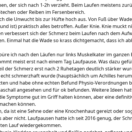
n, der sich nach 1-2h verzieht. Beim Laufen meistens zur
 Stechen oder Reiben im Fersenbereich.
sich die Unwucht bis zur Hüfte hoch aus. Von Fuß über Wad
nd ist) praktisch alles betroffen. Außer Knie. Knie muckt ni
en verbessert sich der Schmerz beim Laufen nach dem Au
n. Einmal hat die Wade so krass dichtgemacht, dass ich 
üre ich nach den Läufen nur links Muskelkater im ganzen B
mmt meist erst nach einem Tag Laufpause. Was dazu gefüh
il der Schmerz erst nach 2 Ruhetagen deutlich stärker wur
 echt schmerzhaft wurde (hauptsächlich um Achilles herum
zten und habe ohne echten Befund Physio-Verordnungen
raschall angesehen und für ok befunden. Weitere Ideen hat
ie Symptome gut im Griff halten können, aber eine definit
g machen können.
, da ist eine Sehne oder eine Knochenhaut gereizt oder so
es aber nicht. Laufpausen hatte ich seit 2016 genug, der Sc
rsten Lauf wiedergekommen.