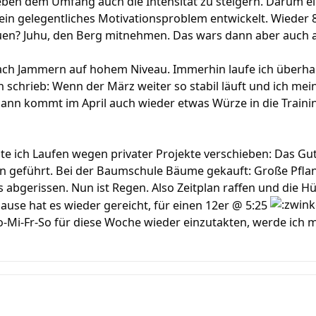
eben dem Umfang auch die Intensität zu steigern. Darum ei
 ein gelegentliches Motivationsproblem entwickelt. Wieder
uen? Juhu, den Berg mitnehmen. Das wars dann aber auch a
 nach Jammern auf hohem Niveau. Immerhin laufe ich überha
 schrieb: Wenn der März weiter so stabil läuft und ich mei
 dann kommt im April auch wieder etwas Würze in die Train
ste ich Laufen wegen privater Projekte verschieben: Das 
n geführt. Bei der Baumschule Bäume gekauft: Große Pfla
bgerissen. Nun ist Regen. Also Zeitplan raffen und die Hü
ause hat es wieder gereicht, für einen 12er @ 5:25
i-Fr-So für diese Woche wieder einzutakten, werde ich m