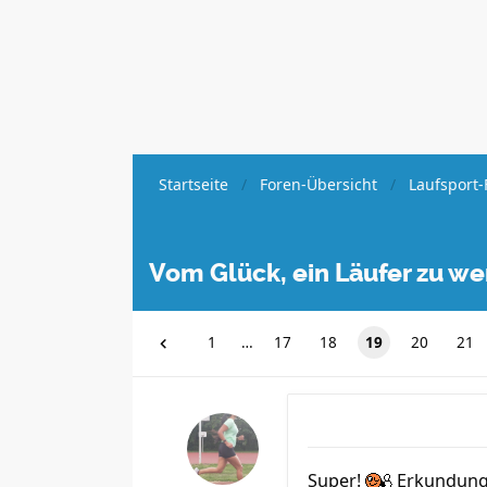
Startseite
Foren-Übersicht
Laufsport-
Vom Glück, ein Läufer zu w
1
…
17
18
19
20
21
Super!
Erkundungs