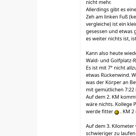
nicht mehr.
Allerdings gibt es ei
Zeh am linken Fuß (ke
vergleiche) ist ein k
gesessen und etwas ge
es weiter nichts ist, i
Kann also heute wiede
Wald- und Golfplatz-
Es ist mit 7° nicht al
etwas Rückenwind. Wir
was der Körper an Be
mit gemütlichen 7:22 i
Auf dem 2. KM kommt e
wäre nichts. Kollege 
werde fitter
. KM 2 
Auf dem 3. Kilometer
schwieriger zu laufen