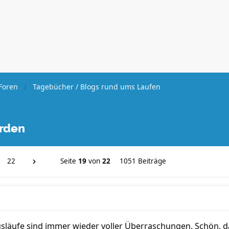
Foren
Tagebücher / Blogs rund ums Laufen
erden
22
Seite
19
von
22
1051 Beiträge
läufe sind immer wieder voller Überraschungen. Schön, 