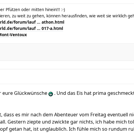
r Pfützen oder mitten hinein!!! :-)
kieren, zu weit zu gehen, können herausfinden, wie weit sie wirklich g
ld.de/forum/lauf ... athon.html
ld.de/forum/lauf ... 017-a.html
Mont-Ventoux
für eure Glückwünsche
. Und das Eis hat prima geschmeck
et, dass es mir nach dem Abenteuer vom Freitag eventuell ni
ll. Gestern ziepte und zwickte gar nichts, ich habe mich tol
opf getan hat, ist unglaublich. Ich fühle mich so rundum r