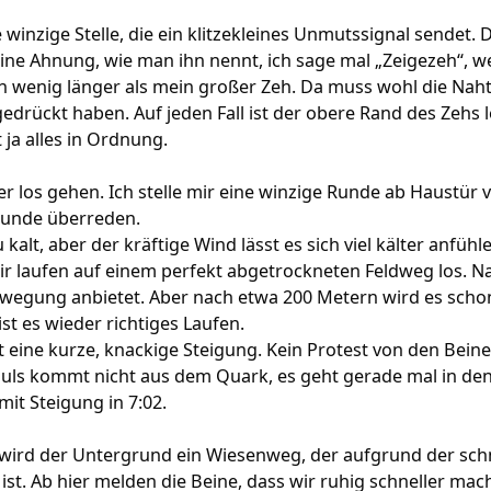
ne winzige Stelle, die ein klitzekleines Unmutssignal sendet
ine Ahnung, wie man ihn nennt, ich sage mal „Zeigezeh“, w
lein wenig länger als mein großer Zeh. Da muss wohl die Na
drückt haben. Auf jeden Fall ist der obere Rand des Zehs 
st ja alles in Ordnung.
r los gehen. Ich stelle mir eine winzige Runde ab Haustür 
Runde überreden.
lzu kalt, aber der kräftige Wind lässt es sich viel kälter anfü
 laufen auf einem perfekt abgetrockneten Feldweg los. Na g
wegung anbietet. Aber nach etwa 200 Metern wird es scho
st es wieder richtiges Laufen.
ine kurze, knackige Steigung. Kein Protest von den Beinen,
Puls kommt nicht aus dem Quark, es geht gerade mal in den
mit Steigung in 7:02.
 wird der Untergrund ein Wiesenweg, der aufgrund der sc
 ist. Ab hier melden die Beine, dass wir ruhig schneller m