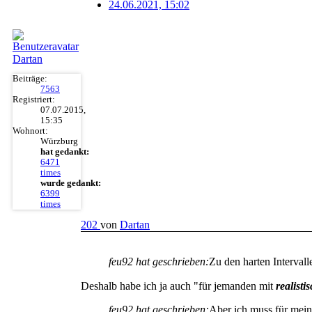
24.06.2021, 15:02
Dartan
Beiträge:
7563
Registriert:
07.07.2015,
15:35
Wohnort:
Würzburg
hat gedankt:
6471
times
wurde gedankt:
6399
times
202
von
Dartan
feu92 hat geschrieben:
Zu den harten Intervallen
Deshalb habe ich ja auch "für jemanden mit
realist
feu92 hat geschrieben:
Aber ich muss für mein