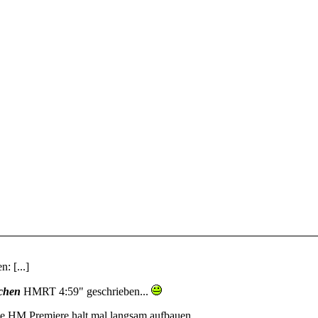
: [...]
ischen
HMRT 4:59" geschrieben...
e HM Premiere halt mal langsam aufbauen...