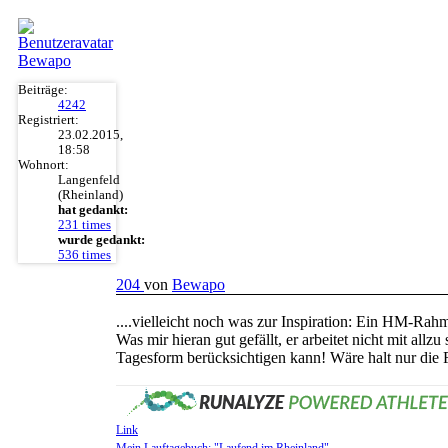
Bewapo
Beiträge:
4242
Registriert:
23.02.2015,
18:58
Wohnort:
Langenfeld
(Rheinland)
hat gedankt:
231 times
wurde gedankt:
536 times
204
von
Bewapo
....vielleicht noch was zur Inspiration: Ein HM-Rah
Was mir hieran gut gefällt, er arbeitet nicht mit all
Tagesform berücksichtigen kann! Wäre halt nur die 
Link
Mein Lauftagebuch: "Laufend im Rheinland"