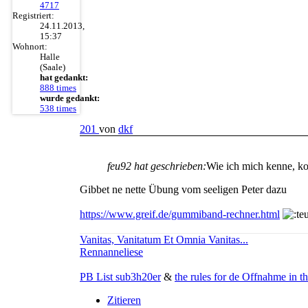
4717
Registriert:
24.11.2013,
15:37
Wohnort:
Halle
(Saale)
hat gedankt:
888 times
wurde gedankt:
538 times
201
von
dkf
feu92 hat geschrieben:
Wie ich mich kenne, k
Gibbet ne nette Übung vom seeligen Peter dazu
https://www.greif.de/gummiband-rechner.html
Vanitas, Vanitatum Et Omnia Vanitas...
Rennanneliese
PB List sub3h20er
&
the rules for de Offnahme in th
Zitieren