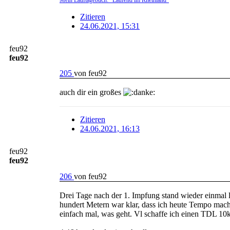
Zitieren
24.06.2021, 15:31
feu92
feu92
205
von
feu92
auch dir ein großes
Zitieren
24.06.2021, 16:13
feu92
feu92
206
von
feu92
Drei Tage nach der 1. Impfung stand wieder einmal 
hundert Metern war klar, dass ich heute Tempo mach
einfach mal, was geht. Vl schaffe ich einen TDL