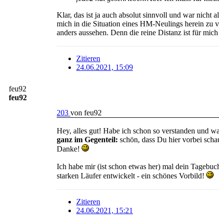
Klar, das ist ja auch absolut sinnvoll und war nicht a
mich in die Situation eines HM-Neulings herein zu 
anders aussehen. Denn die reine Distanz ist für mich
Zitieren
24.06.2021, 15:09
feu92
feu92
203
von
feu92
Hey, alles gut! Habe ich schon so verstanden und war
ganz im Gegenteil:
schön, dass Du hier vorbei schau
Danke!
Ich habe mir (ist schon etwas her) mal dein Tagebuc
starken Läufer entwickelt - ein schönes Vorbild!
Zitieren
24.06.2021, 15:21