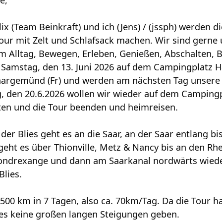
e,
lix (Team Beinkraft) und ich (Jens) / (jssph) werden 
our mit Zelt und Schlafsack machen. Wir sind gerne 
m Alltag, Bewegen, Erleben, Genießen, Abschalten, B
 Samstag, den 13. Juni 2026 auf dem Campingplatz H
aargemünd (Fr) und werden am nächsten Tag unsere 
g, den 20.6.2026 wollen wir wieder auf dem Campin
en und die Tour beenden und heimreisen.
er Blies geht es an die Saar, an der Saar entlang b
geht es über Thionville, Metz & Nancy bis an den R
Gondrexange und dann am Saarkanal nordwärts wied
Blies.
 500 km in 7 Tagen, also ca. 70km/Tag. Da die Tour 
d es keine großen langen Steigungen geben.