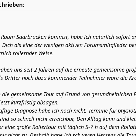
chrieben:
Raum Saarbrücken kommst, habe ich natürlich sofort a
 Dich als eine der wenigen aktiven Forumsmitglieder per
lich rollernder Weise.
haben uns seit 2 Jahren auf die erneute gemeinsame gro
 als Dritter noch dazu kommender Teilnehmer wäre die K
h die gemeinsame Tour auf Grund von gesundheitlichen
jetzt kurzfristig absagen.
äftige Diagnose habe ich noch nicht, Termine für physio
nd so schnell nicht erreichbar, Den Alltag kann und klei
r eine große Rollertour mit täglich 5-7 h auf dem Rolla
mir nicht zu. Deshalb habe ich schweren Herzens die Tou