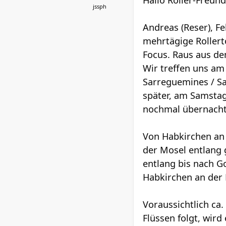
Hallo Roller-Freund
jssph
Andreas (Reser), Fe
mehrtägige Rollert
Focus. Raus aus de
Wir treffen uns am
Sarreguemines / S
später, am Samsta
nochmal übernacht
Von Habkirchen an d
der Mosel entlang 
entlang bis nach 
Habkirchen an der 
Voraussichtlich ca.
Flüssen folgt, wir