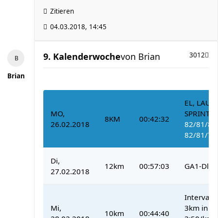
Zitieren
04.03.2018, 14:45
9. Kalenderwoche
von
Brian
3012
Brian
EL, LAUF
MO,
SPRINTS,
8KM
00:42:32
26.02.2018
82/81/82
82/81/77
Di,
12km
00:57:03
GA1-Dl
27.02.2018
Intervall
Mi,
3km in 3:
10km
00:44:40