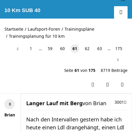
10 Km SUB 40
Startseite
Laufsport-Foren
Trainingspläne
Trainingsplanung für 10 km
1
…
59
60
61
62
63
…
175
Seite
61
von
175
8719 Beiträge
Langer Lauf mit Berg
von
Brian
3001
Brian
Nach den Intervallen gestern habe ich
heute einen Ldl drangehängt, einen Ldl