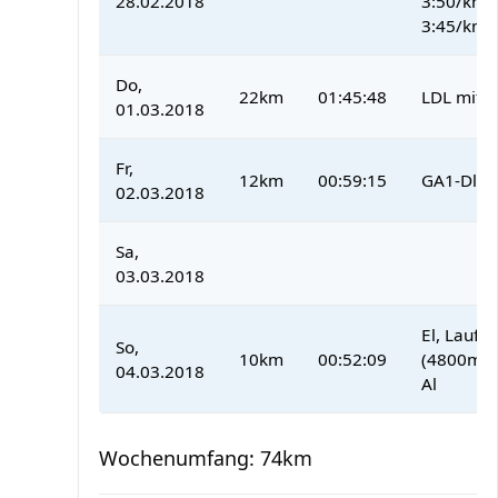
28.02.2018
3:50/km,
3:45/km
Do,
22km
01:45:48
LDL mit B
01.03.2018
Fr,
12km
00:59:15
GA1-Dl mi
02.03.2018
Sa,
03.03.2018
El, Lauf-
So,
10km
00:52:09
(4800m) i
04.03.2018
Al
Wochenumfang: 74km