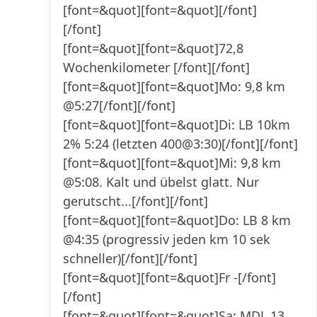
[font=&quot][font=&quot][/font]
[/font]
[font=&quot][font=&quot]72,8
Wochenkilometer [/font][/font]
[font=&quot][font=&quot]Mo: 9,8 km
@5:27[/font][/font]
[font=&quot][font=&quot]Di: LB 10km
2% 5:24 (letzten 400@3:30)[/font][/font]
[font=&quot][font=&quot]Mi: 9,8 km
@5:08. Kalt und übelst glatt. Nur
gerutscht...[/font][/font]
[font=&quot][font=&quot]Do: LB 8 km
@4:35 (progressiv jeden km 10 sek
schneller)[/font][/font]
[font=&quot][font=&quot]Fr -[/font]
[/font]
[font=&quot][font=&quot]Sa: MDL 13