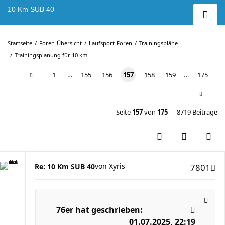
10 Km SUB 40
Startseite
Foren-Übersicht
Laufsport-Foren
Trainingspläne
Trainingsplanung für 10 km
1
…
155
156
157
158
159
…
175
Seite
157
von
175
8719 Beiträge
von
Xyris
Re: 10 Km SUB 40
7801
76er
hat geschrieben:
01.07.2025, 22:19