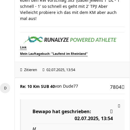
eben den RW Vorschlag 3x3' (dabei jeweils 1' DL - 1'
schnell - 1' so schnell es geht mit 2' TP)! Aber
Vielleicht probiere ich das mit dem KM aber auch
mal aus!
Link
Mein Lauftagebuch: "Laufend im Rheinland"
Zitieren
02.07.2025, 13:54
von
Dude77
Re: 10 Km SUB 40
7804
Bewapo
hat geschrieben:
02.07.2025, 13:54
M