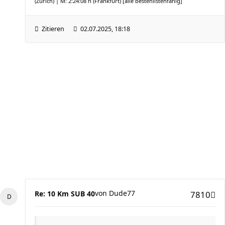
(Zürich) | M: 2:24:08 h (Frankfurt)
[alle bestenlistenfähig]
Zitieren
02.07.2025, 18:18
von
Dude77
Re: 10 Km SUB 40
7810