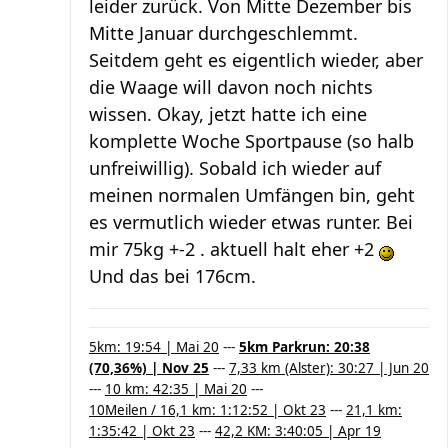
leider zurück. Von Mitte Dezember bis
Mitte Januar durchgeschlemmt.
Seitdem geht es eigentlich wieder, aber
die Waage will davon noch nichts
wissen. Okay, jetzt hatte ich eine
komplette Woche Sportpause (so halb
unfreiwillig). Sobald ich wieder auf
meinen normalen Umfängen bin, geht
es vermutlich wieder etwas runter. Bei
mir 75kg +-2 . aktuell halt eher +2
Und das bei 176cm.
5km: 19:54 | Mai 20
---
5km Parkrun: 20:38
(70,36%) | Nov 25
---
7,33 km (Alster): 30:27 | Jun 20
---
10 km: 42:35 | Mai 20
---
10Meilen / 16,1 km: 1:12:52 | Okt 23
---
21,1 km:
1:35:42 | Okt 23
---
42,2 KM: 3:40:05 | Apr 19