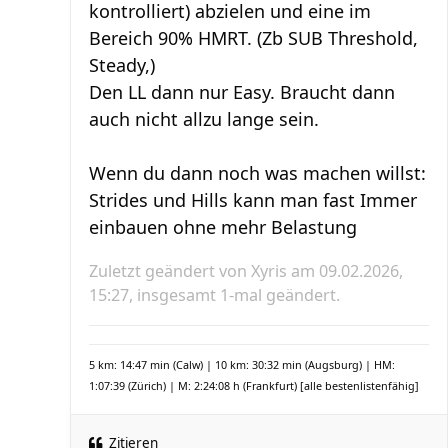
kontrolliert) abzielen und eine im
Bereich 90% HMRT. (Zb SUB Threshold,
Steady,)
Den LL dann nur Easy. Braucht dann
auch nicht allzu lange sein.
Wenn du dann noch was machen willst:
Strides und Hills kann man fast Immer
einbauen ohne mehr Belastung
Zuletzt geändert von
Xyris
am 09.02.2026,
15:27, insgesamt 1-mal geändert.
5 km: 14:47 min (Calw) | 10 km: 30:32 min (Augsburg) | HM:
1:07:39 (Zürich) | M: 2:24:08 h (Frankfurt)
[alle bestenlistenfähig]
Zitieren