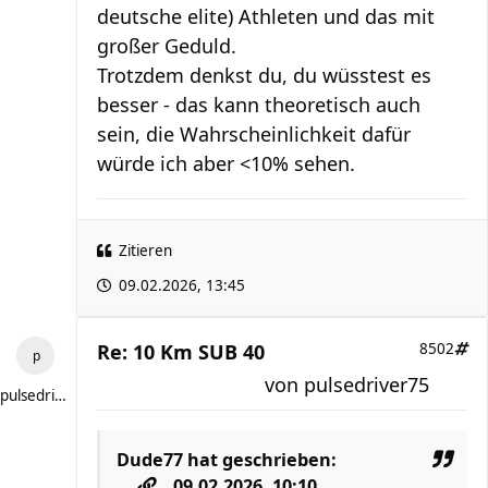
deutsche elite) Athleten und das mit
großer Geduld.
Trotzdem denkst du, du wüsstest es
besser - das kann theoretisch auch
sein, die Wahrscheinlichkeit dafür
würde ich aber <10% sehen.
Zitieren
09.02.2026, 13:45
Re: 10 Km SUB 40
8502
von
pulsedriver75
pulsedriver75
Dude77
hat geschrieben:
09.02.2026, 10:10