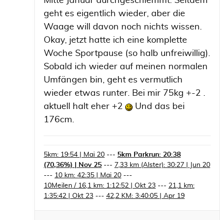
Mitte Januar durchgeschlemmt. Seitdem
geht es eigentlich wieder, aber die
Waage will davon noch nichts wissen.
Okay, jetzt hatte ich eine komplette
Woche Sportpause (so halb unfreiwillig).
Sobald ich wieder auf meinen normalen
Umfängen bin, geht es vermutlich
wieder etwas runter. Bei mir 75kg +-2 .
aktuell halt eher +2
Und das bei
176cm.
5km: 19:54 | Mai 20
---
5km Parkrun: 20:38
(70,36%) | Nov 25
---
7,33 km (Alster): 30:27 | Jun 20
---
10 km: 42:35 | Mai 20
---
10Meilen / 16,1 km: 1:12:52 | Okt 23
---
21,1 km:
1:35:42 | Okt 23
---
42,2 KM: 3:40:05 | Apr 19