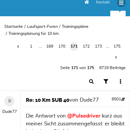
Kontakt
10 Km SUB 40
Startseite
Laufsport-Foren
Trainingspläne
Trainingsplanung für 10 km
1
…
169
170
171
172
173
…
175
Seite
171
von
175
8719 Beiträge
Re: 10 Km SUB 40
8501
von
Dude77
Dude77
Die Antwort von
@Pulsedriver
kurz aus
meiner Sicht zusammengefasst: er bleibt