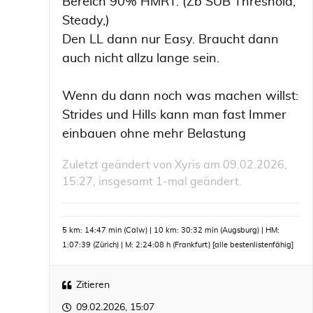
Bereich 90% HMRT. (Zb SUB Threshold,
Steady,)
Den LL dann nur Easy. Braucht dann
auch nicht allzu lange sein.
Wenn du dann noch was machen willst:
Strides und Hills kann man fast Immer
einbauen ohne mehr Belastung
Zuletzt geändert von
Xyris
am 09.02.2026,
15:27, insgesamt 1-mal geändert.
5 km: 14:47 min (Calw) | 10 km: 30:32 min (Augsburg) | HM:
1:07:39 (Zürich) | M: 2:24:08 h (Frankfurt)
[alle bestenlistenfähig]
Zitieren
09.02.2026, 15:07