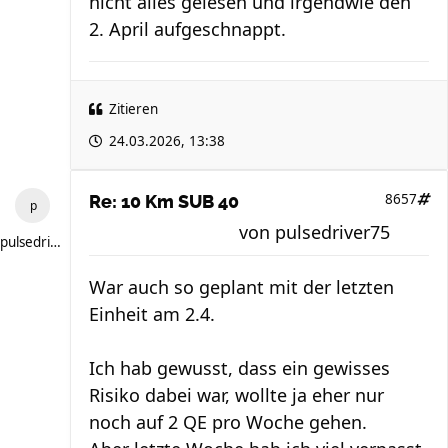
nicht alles gelesen und irgendwie den
2. April aufgeschnappt.
Zitieren
24.03.2026, 13:38
8657
Re: 10 Km SUB 40
von
pulsedriver75
pulsedriver75
War auch so geplant mit der letzten
Einheit am 2.4.
Ich hab gewusst, dass ein gewisses
Risiko dabei war, wollte ja eher nur
noch auf 2 QE pro Woche gehen.