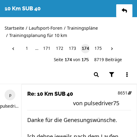
10 Km SUB 40
Startseite
Laufsport-Foren
Trainingspläne
Trainingsplanung für 10 km
1
…
171
172
173
175
174
Seite
von
8719 Beiträge
174
175
8651
Re: 10 Km SUB 40
von
pulsedriver75
pulsedriver75
Danke für die Genesungswünsche.
Ich dehne jeweils nach dem Laufen,