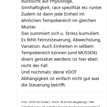
Rücksicht auf Physiologe,
Sinnhaftigkeit, race spezifität etc runter.
Zudem ist dann jede Einheit im
ähnlichen Tempobereich im gleichen
Muster.
Das summiert sich u. Stress kumuliert.
Es fehlt Feinststeuerung, Abwechslung,
Variation. Auch Einheiten in selbem
Tempobereich können (und MÜSSEN)
divers gestaltet werdens ist hier eben
nicht der Fall.
Und nochmals: deine VDOT
Abhängigkeit ist einfach nicht gut was
die Steuerung betrifft.
5 km: 14:47 min (Calw) | 10 km: 30:32 min (Augsburg) | HM:
1:07:39 (Zürich) | M: 2:24:08 h (Frankfurt)
[alle bestenlistenfähig]