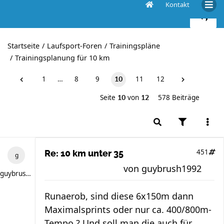
Kontakt
10 km unter 35
Startseite
Laufsport-Foren
Trainingspläne
Trainingsplanung für 10 km
1
…
8
9
11
12
10
Seite
von
578 Beiträge
10
12
451
Re: 10 km unter 35
von
guybrush1992
guybrush1992
Runaerob, sind diese 6x150m dann
Maximalsprints oder nur ca. 400/800m-
Tempo ? Und soll man die auch für