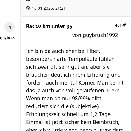
18.01.2026, 21:21
461
Re: 10 km unter 35
von
guybrush1992
guybrush1992
Ich bin da auch eher bei Hbef,
besonders harte Tempoläufe fühlen
sich zwar oft sehr gut an, aber sie
brauchen deutlich mehr Erholung und
fordern auch mental Körner. Man kennt
das ja auch von voll gelaufenen 10ern.
Wenn man da nur 98/99% gibt,
reduziert sich die (subjektive)
Erholungszeit schnell um 1,2 Tage.
Einmal ist jetzt sicher kein Beinbruch,
aber ich würde wenn dann nur vor dem