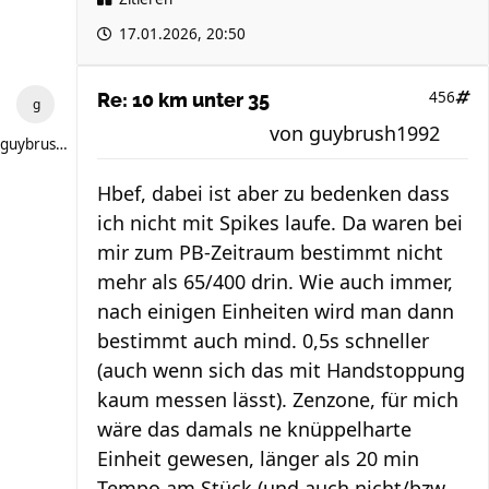
17.01.2026, 20:50
456
Re: 10 km unter 35
von
guybrush1992
guybrush1992
Hbef, dabei ist aber zu bedenken dass
ich nicht mit Spikes laufe. Da waren bei
mir zum PB-Zeitraum bestimmt nicht
mehr als 65/400 drin. Wie auch immer,
nach einigen Einheiten wird man dann
bestimmt auch mind. 0,5s schneller
(auch wenn sich das mit Handstoppung
kaum messen lässt). Zenzone, für mich
wäre das damals ne knüppelharte
Einheit gewesen, länger als 20 min
Tempo am Stück (und auch nicht/bzw.