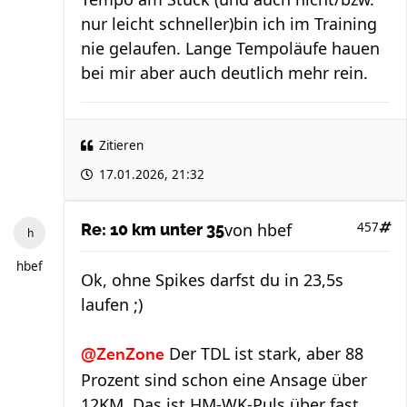
nur leicht schneller)bin ich im Training
nie gelaufen. Lange Tempoläufe hauen
bei mir aber auch deutlich mehr rein.
Zitieren
17.01.2026, 21:32
von
hbef
457
Re: 10 km unter 35
hbef
Ok, ohne Spikes darfst du in 23,5s
laufen ;)
Der TDL ist stark, aber 88
@ZenZone
Prozent sind schon eine Ansage über
12KM. Das ist HM-WK-Puls über fast