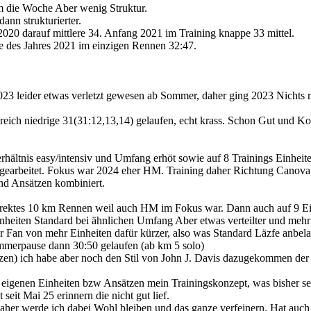
m die Woche Aber wenig Struktur.
ann strukturierter.
2020 darauf mittlere 34. Anfang 2021 im Training knappe 33 mittel.
 des Jahres 2021 im einzigen Rennen 32:47.
023 leider etwas verletzt gewesen ab Sommer, daher ging 2023 Nichts 
ch niedrige 31(31:12,13,14) gelaufen, echt krass. Schon Gut und Kons
erhältnis easy/intensiv und Umfang erhöt sowie auf 8 Trainings Einheit
earbeitet. Fokus war 2024 eher HM. Training daher Richtung Canova 
und Ansätzen kombiniert.
irektes 10 km Rennen weil auch HM im Fokus war. Dann auch auf 9 E
heiten Standard bei ähnlichen Umfang Aber etwas verteilter und mehr
er Fan von mehr Einheiten dafür kürzer, also was Standard Läzfe anbela
mmerpause dann 30:50 gelaufen (ab km 5 solo)
anzen) ich habe aber noch den Stil von John J. Davis dazugekommen der n
eigenen Einheiten bzw Ansätzen mein Trainingskonzept, was bisher seh
eit Mai 25 erinnern die nicht gut lief.
daher werde ich dabei Wohl bleiben und das ganze verfeinern. Hat auch