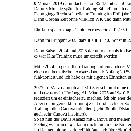
9 Monate 2019 dann flach schon 35:47 mit ca. 50 k
Dann 3 Monate später im Training 34 tief und ab da d
Dann gings Recht schnelle im Training im Frühjahr 
Dann Corona Zeit ohne wirklich WK und dann Mitte
Ein Jahr später knapp 1 min. verbesserte auf 31:59
Dann im Frühjahr 2023 darauf auf 31:40. Sonst in 2
Dann Saison 2024 und 2025 darauf mehrmals im Berei
es war Klar Training muss umgestellt werden.
Mitte 2024 umgestellt im Training auf ein anderes V
einen mathematischen Ansatz dann ab Anfang 2025 g
funktioniert und ich habe es mir eigenen Einheiten 
2025 im März dann ob auf 31:08 geschraubt ohne d
und etwas mehr Umfang. Ab Mitte 2025 auf 9-10 Ein
reduziert um es einfacher zu machen. Ich bin eher d
Aber schon gemerkt Training zieht und nach der So
Training blieb Canova orientiert (geht für alle Dist
auch sehr Canova inspiriert).
So ist nun der Davis Ansatz mit Canova und meinen 
Feeling war immer gut kann mich nur an eine Einheit s
Im Rennen nie so stark gefühlt (auch zb über 5km) 