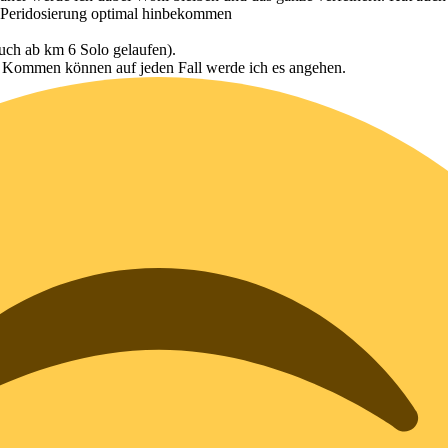
w Peridosierung optimal hinbekommen
auch ab km 6 Solo gelaufen).
e Kommen können auf jeden Fall werde ich es angehen.