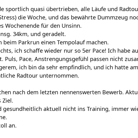
 sportlich quasi übertrieben, alle Läufe und Radto
d Stress) die Woche, und das bewährte Dummzeug n
es Wochenende für den Unsinn.
insg. 34km, und geradelt.
ich beim Parkrun einen Tempolauf machen.
nichts, ich schaffe wieder nur so 5er Pace! Ich habe 
t. Puls, Pace, Anstrengungsgefühl passen nicht zus
gerem, ich bin da sehr empfindlich, und ich hatte a
entliche Radtour unternommen.
Wochen nach dem letzten nennenswerten Bewerb. Aktuel
 Ziel.
gesundheitlich aktuell nicht ins Training, immer wi
me.
oll an.