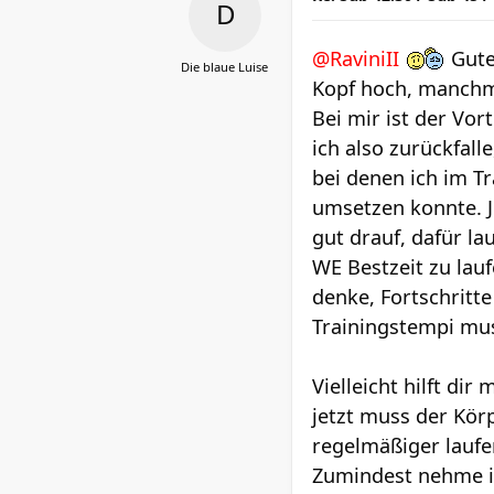
@RaviniII
Gute
Die blaue Luise
Kopf hoch, manchmal
Bei mir ist der Vor
ich also zurückfall
bei denen ich im Tr
umsetzen konnte. J
gut drauf, dafür l
WE Bestzeit zu lauf
denke, Fortschritte
Trainingstempi mus
Vielleicht hilft di
jetzt muss der Kör
regelmäßiger lauf
Zumindest nehme ic