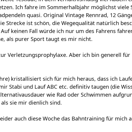
etzen. Ich fahre im Sommerhalbjahr möglichst viele
adpendeln quasi. Original Vintage Rennrad, 12 Gän
ie Strecke ist schön, die Wegequalität natürlich be
 Auf keinen Fall würde ich nur um des Fahrens fahren
e, als purer Sport taugt es mir nicht.
 zur Verletzungsprophylaxe. Aber ich bin generell fü
ahre) kristallisiert sich für mich heraus, dass ich La
mir Stabi und Lauf ABC etc. definitiv taugen (die Wis
Alternativausdauer wie Rad oder Schwimmen aufgrun
als sie mir dienlich sind.
 leider auch diese Woche das Bahntraining für mich 