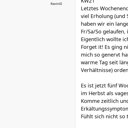
KW21
RaviniII
Letztes Wochenende
viel Erholung (un
haben wir ein lang
Fr/Sa/So gelaufen, 
Eigentlich wollte 
Forget it! Es ging 
mich so genervt ha
warme Tag seit län
Verhältnisse) ord
Es ist jetzt fünf 
im Herbst als vages
Komme zeitlich und 
Erkältungssympto
Fühlt sich nicht so t