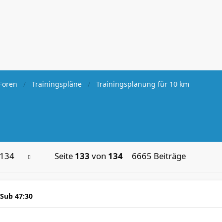
Foren
Trainingspläne
Trainingsplanung für 10 km
134
Seite
133
von
134
6665 Beiträge
 Sub 47:30