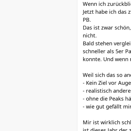
Wenn ich zurückblic
Jetzt habe ich das 
PB.
Das ist zwar schön,
nicht.
Bald stehen verglei
schneller als 5er 
konnte. Und wenn m
Weil sich das so an
- Kein Ziel vor Aug
- realistisch ander
- ohne die Peaks h
- wie gut gefällt mi
Mir ist wirklich s
ist dieses Jahr der