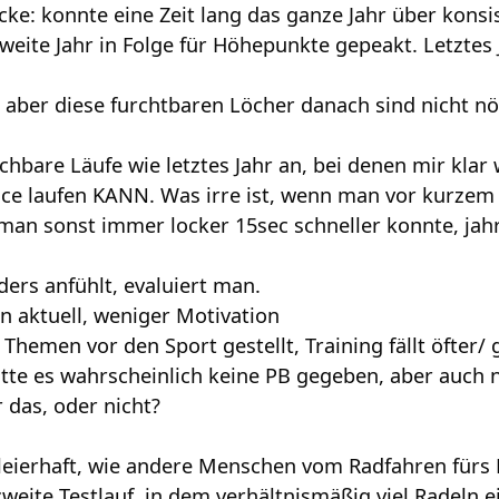
ke: konnte eine Zeit lang das ganze Jahr über konsis
zweite Jahr in Folge für Höhepunkte gepeakt. Letztes
 aber diese furchtbaren Löcher danach sind nicht nöt
chbare Läufe wie letztes Jahr an, bei denen mir klar 
Pace laufen KANN. Was irre ist, wenn man vor kurzem 
an sonst immer locker 15sec schneller konnte, jahr
ders anfühlt, evaluiert man.
en aktuell, weniger Motivation
e Themen vor den Sport gestellt, Training fällt öfter/
ätte es wahrscheinlich keine PB gegeben, aber auch 
r das, oder nicht?
chleierhaft, wie andere Menschen vom Radfahren fürs 
 zweite Testlauf, in dem verhältnismäßig viel Radeln 