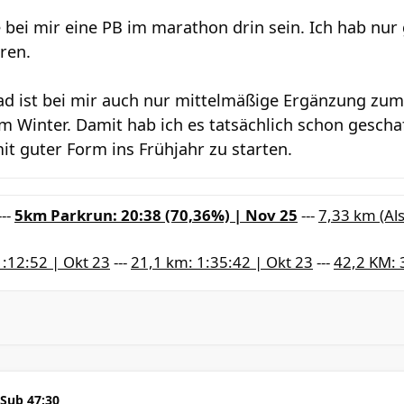
e bei mir eine PB im marathon drin sein. Ich hab nu
eren.
d ist bei mir auch nur mittelmäßige Ergänzung zum 
m Winter. Damit hab ich es tatsächlich schon geschaf
it guter Form ins Frühjahr zu starten.
---
5km Parkrun: 20:38 (70,36%) | Nov 25
---
7,33 km (Als
1:12:52 | Okt 23
---
21,1 km: 1:35:42 | Okt 23
---
42,2 KM: 
 Sub 47:30