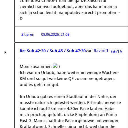
Zumindest ChatGPT hält die ganze Saison für
ziemlich sinnvoll aufgebaut, aber das kann man ja
sich ja schon leicht manipulativ zurecht prompten :-
D
Zitieren
08.06.2026, 21:08
von
RaviniII
Re: Sub 42:30 / Sub 45 / Sub 47:30
6615
Moin zusammen
Ich war im Urlaub, habe weiterhin wenige Wochen-
KM und so gut wie keine QE zusammengetragen,
und es geht mir gut.
Im Urlaub gab es einen Stadtlauf in der Nähe, der
musste natürlich getestet werden. Erfreulicherweise
konnte ich auf 5km eine 4:30er Pace laufen. Habe
mich prächtig gefühlt, dicke Empfehlung an Puma
Fastr3! Man schafft die Pace irgendwie mit weniger
Kraftaufwand. Schneller ging nicht, weil dann die