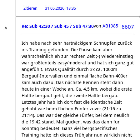
Zitieren
31.05.2026, 18:35
von
AB1985
Re: Sub 42:30 / Sub 45 / Sub 47:30
6607
Ich habe nach sehr hartnäckigem Schnupfen zurück
ins Training gefunden. Die Pause kam aber
wahrscheinlich eh zur rechten Zeit ;-) Wiedereinstieg
war größtenteils easy/moderat und hat sich ganz gut
angefühlt. Etwas Qualität durch 3x ca. 1000m
Bergauf-Intervallen und einmal flache Bahn-400er
kam auch dazu. Das nächste Rennen steht dann
heute in einer Woche an. Ca. 4,5 km, wobei die erste
Hälfte bergauf geht, die zweite Hälfte bergab.
Letztes Jahr hab ich dort fast die identische Zeit
gehabt wie beim flachen Fünfer zuvor (21:16 zu
21:14). Das war der gleiche Fünfer, bei dem neulich
die 19:42 stand. Mal gucken, was das dann für
Sonntag bedeutet. Ganz viel bergspezifisches
Training hatte ich dieses Frühjahr nun wirklich nicht