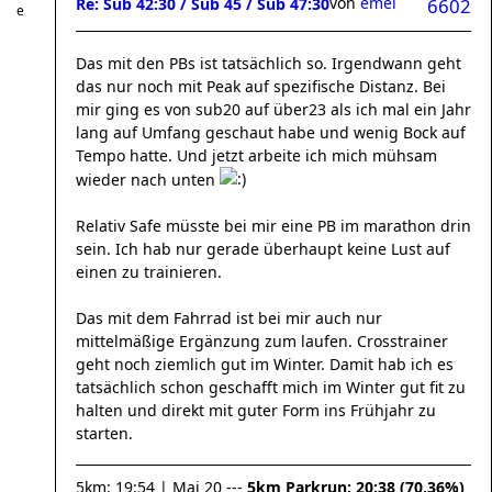
von
emel
Re: Sub 42:30 / Sub 45 / Sub 47:30
6602
Das mit den PBs ist tatsächlich so. Irgendwann geht
das nur noch mit Peak auf spezifische Distanz. Bei
mir ging es von sub20 auf über23 als ich mal ein Jahr
lang auf Umfang geschaut habe und wenig Bock auf
Tempo hatte. Und jetzt arbeite ich mich mühsam
wieder nach unten
Relativ Safe müsste bei mir eine PB im marathon drin
sein. Ich hab nur gerade überhaupt keine Lust auf
einen zu trainieren.
Das mit dem Fahrrad ist bei mir auch nur
mittelmäßige Ergänzung zum laufen. Crosstrainer
geht noch ziemlich gut im Winter. Damit hab ich es
tatsächlich schon geschafft mich im Winter gut fit zu
halten und direkt mit guter Form ins Frühjahr zu
starten.
5km: 19:54 | Mai 20
---
5km Parkrun: 20:38 (70,36%)