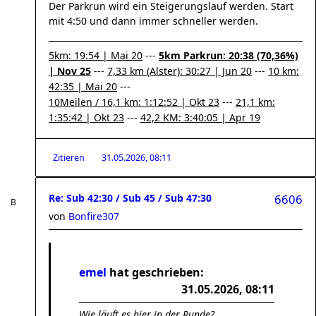
Der Parkrun wird ein Steigerungslauf werden. Start
mit 4:50 und dann immer schneller werden.
5km: 19:54 | Mai 20
---
5km Parkrun: 20:38 (70,36%)
| Nov 25
---
7,33 km (Alster): 30:27 | Jun 20
---
10 km:
42:35 | Mai 20
---
10Meilen / 16,1 km: 1:12:52 | Okt 23
---
21,1 km:
1:35:42 | Okt 23
---
42,2 KM: 3:40:05 | Apr 19
Zitieren
31.05.2026, 08:11
Re: Sub 42:30 / Sub 45 / Sub 47:30
6606
von
Bonfire307
emel
hat geschrieben:
31.05.2026, 08:11
Wie läuft es hier in der Runde?