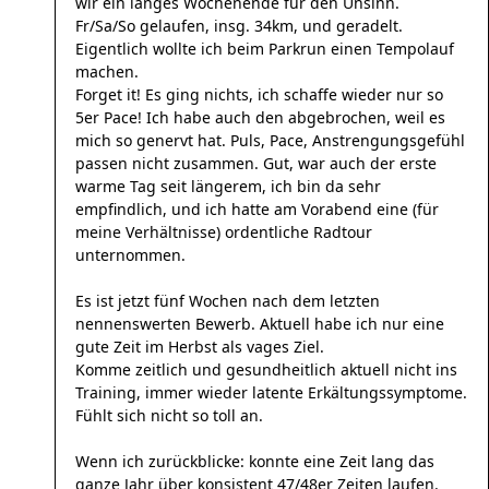
wir ein langes Wochenende für den Unsinn.
Fr/Sa/So gelaufen, insg. 34km, und geradelt.
Eigentlich wollte ich beim Parkrun einen Tempolauf
machen.
Forget it! Es ging nichts, ich schaffe wieder nur so
5er Pace! Ich habe auch den abgebrochen, weil es
mich so genervt hat. Puls, Pace, Anstrengungsgefühl
passen nicht zusammen. Gut, war auch der erste
warme Tag seit längerem, ich bin da sehr
empfindlich, und ich hatte am Vorabend eine (für
meine Verhältnisse) ordentliche Radtour
unternommen.
Es ist jetzt fünf Wochen nach dem letzten
nennenswerten Bewerb. Aktuell habe ich nur eine
gute Zeit im Herbst als vages Ziel.
Komme zeitlich und gesundheitlich aktuell nicht ins
Training, immer wieder latente Erkältungssymptome.
Fühlt sich nicht so toll an.
Wenn ich zurückblicke: konnte eine Zeit lang das
ganze Jahr über konsistent 47/48er Zeiten laufen.