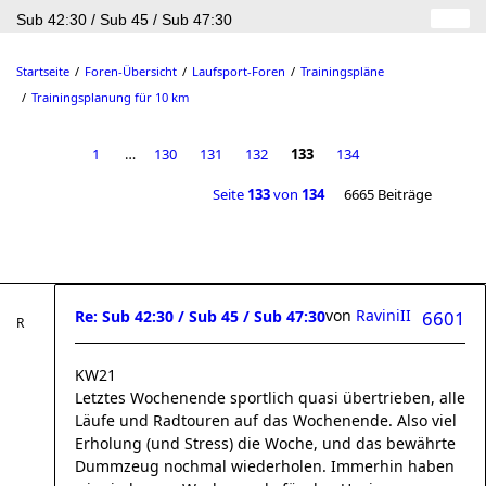
Sub 42:30 / Sub 45 / Sub 47:30
Startseite
Foren-Übersicht
Laufsport-Foren
Trainingspläne
Trainingsplanung für 10 km
1
…
130
131
132
133
134
Seite
133
von
134
6665 Beiträge
von
RaviniII
Re: Sub 42:30 / Sub 45 / Sub 47:30
6601
KW21
Letztes Wochenende sportlich quasi übertrieben, alle
Läufe und Radtouren auf das Wochenende. Also viel
Erholung (und Stress) die Woche, und das bewährte
Dummzeug nochmal wiederholen. Immerhin haben