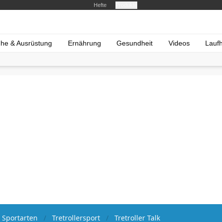
Hefte
Produkte
he & Ausrüstung
Ernährung
Gesundheit
Videos
Lauf
 Sportarten
Tretrollersport
Tretroller Talk