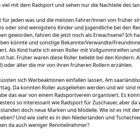
u viel mit dem Radsport und sehen nur die Nachteile des l
t für jeden was und die meisten Fahrer/innen von früher sin
hs oder sind wenigstens Kinder und Jugendliche bei den R
nen geworden, fahren die jetzt noch als Erwachsene? Ich ha
eben könnte und sonstige Bekannte/Verwandte/Freundinnen 
iert. Als Kind hatte ich einen Roller mit Vollgummireifen u
t hat. Früher waren diese Roller beliebt bei den Kindern. Ab
) oder älter die mir von ihren früheren Rollern erzählen.
üssten sich Werbeaktionen einfallen lassen. Am saarländis
rttag. Da konnten Roller ausgeliehen werden und wir sind 
ube das war von einem Radsportverein organisiert. Es könn
destens so interessant wie Radsport für Zuschauer, aber da w
ntstanden doch neue Marken und Modelle. Wie ist es mit de
eben? Und wie sieht es in den Niederlanden und Tschechien
en da auch weniger Rennteilnehmer?