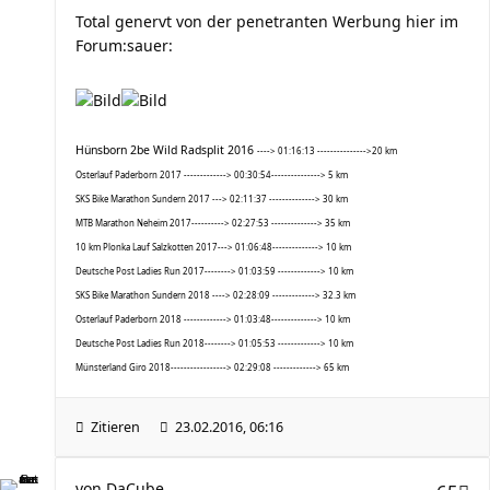
Total genervt von der penetranten Werbung hier im
Forum:sauer:
Hünsborn 2be Wild Radsplit 2016
----> 01:16:13 --------------->20 km
Osterlauf Paderborn 2017 -------------> 00:30:54---------------> 5 km
SKS Bike Marathon Sundern 2017 ---> 02:11:37 --------------> 30 km
MTB Marathon Neheim 2017----------> 02:27:53 --------------> 35 km
10 km Plonka Lauf Salzkotten 2017---> 01:06:48--------------> 10 km
Deutsche Post Ladies Run 2017--------> 01:03:59 -------------> 10 km
SKS Bike Marathon Sundern 2018 ----> 02:28:09 -------------> 32.3 km
Osterlauf Paderborn 2018 -------------> 01:03:48--------------> 10 km
Deutsche Post Ladies Run 2018--------> 01:05:53 -------------> 10 km
Münsterland Giro 2018-----------------> 02:29:08 -------------> 65 km
Zitieren
23.02.2016, 06:16
von
DaCube