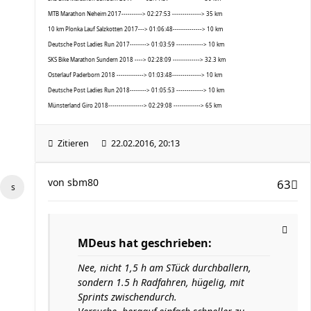
MTB Marathon Neheim 2017----------> 02:27:53 --------------> 35 km
10 km Plonka Lauf Salzkotten 2017---> 01:06:48--------------> 10 km
Deutsche Post Ladies Run 2017--------> 01:03:59 -------------> 10 km
SKS Bike Marathon Sundern 2018 ----> 02:28:09 -------------> 32.3 km
Osterlauf Paderborn 2018 -------------> 01:03:48--------------> 10 km
Deutsche Post Ladies Run 2018--------> 01:05:53 -------------> 10 km
Münsterland Giro 2018-----------------> 02:29:08 -------------> 65 km
Zitieren
22.02.2016, 20:13
von
sbm80
63
MDeus hat geschrieben:
Nee, nicht 1,5 h am STück durchballern,
sondern 1.5 h Radfahren, hügelig, mit
Sprints zwischendurch.