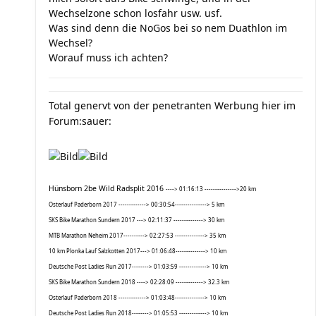
Wechselzone schon losfahr usw. usf.
Was sind denn die NoGos bei so nem Duathlon im
Wechsel?
Worauf muss ich achten?
Total genervt von der penetranten Werbung hier im
Forum:sauer:
Hünsborn 2be Wild Radsplit 2016
----> 01:16:13 --------------->20 km
Osterlauf Paderborn 2017 -------------> 00:30:54---------------> 5 km
SKS Bike Marathon Sundern 2017 ---> 02:11:37 --------------> 30 km
MTB Marathon Neheim 2017----------> 02:27:53 --------------> 35 km
10 km Plonka Lauf Salzkotten 2017---> 01:06:48--------------> 10 km
Deutsche Post Ladies Run 2017--------> 01:03:59 -------------> 10 km
SKS Bike Marathon Sundern 2018 ----> 02:28:09 -------------> 32.3 km
Osterlauf Paderborn 2018 -------------> 01:03:48--------------> 10 km
Deutsche Post Ladies Run 2018--------> 01:05:53 -------------> 10 km