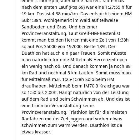
einen 1.Lauf-Spilt, aber keine Radzeit. Mittelmaß
nach dem ersten Lauf (Pos 69) war eine 1:27:55 h für
19 km. Das ist 4:38 min/km. Das entspicht einem HM
Sub1:38h. Wohlgemerkt im Wald auf teilweise
Sandboden und Gras. Und bei einer
Provinzveranstaltung. Laut Greif-HM-Bestenlist
kommt man bei den Herren mit eine Zeit von 1:38h
so auf Pos 35000 von 197000. Beste 18%. Der
Duathlon hat auch ein paar Frauen. Somit müsste
man natürlich für eine Mittelmaß-Herrenzeit noch
ein wenig nach ob. Und danach kommen ja noch 88
km Rad und nochmal 5 km-Laufen. Somit muss man
für Mittelmaß m.E. 1:25-1:28h Solo beim HM
draufhaben. Mittelmaß beim IM70.3 Kraichgau war
so 1:50 bis 2:00h. Hängt natürlich von der Leistung
auf dem Rad und beim Schwimmen ab. Und das ist
eine Ironman-Veranstaltung keine
Provinzveranstaltung. Triathlon ist für die meisten
Radfahren mit ins Ziel joggen und vorher etwas
schwimmen zum warm werden. Duathlon ist da
etwas krasser.