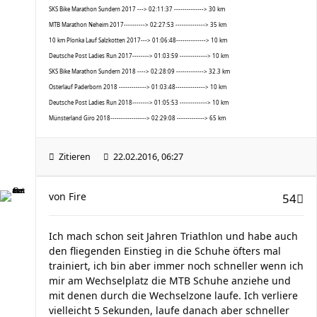
SKS Bike Marathon Sundern 2017 ---> 02:11:37 --------------> 30 km
MTB Marathon Neheim 2017----------> 02:27:53 --------------> 35 km
10 km Plonka Lauf Salzkotten 2017---> 01:06:48--------------> 10 km
Deutsche Post Ladies Run 2017--------> 01:03:59 -------------> 10 km
SKS Bike Marathon Sundern 2018 ----> 02:28:09 -------------> 32.3 km
Osterlauf Paderborn 2018 -------------> 01:03:48--------------> 10 km
Deutsche Post Ladies Run 2018--------> 01:05:53 -------------> 10 km
Münsterland Giro 2018-----------------> 02:29:08 -------------> 65 km
Zitieren
22.02.2016, 06:27
von
Fire
54
Ich mach schon seit Jahren Triathlon und habe auch
den fliegenden Einstieg in die Schuhe öfters mal
trainiert, ich bin aber immer noch schneller wenn ich
mir am Wechselplatz die MTB Schuhe anziehe und
mit denen durch die Wechselzone laufe. Ich verliere
vielleicht 5 Sekunden, laufe danach aber schneller