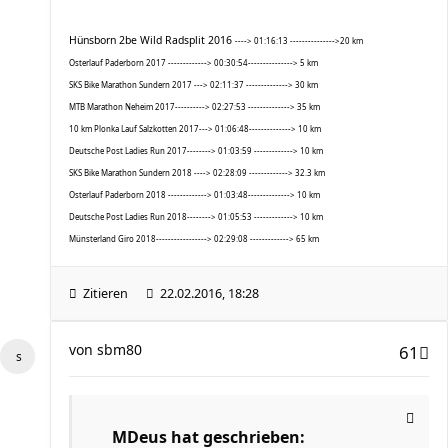
Hünsborn 2be Wild Radsplit 2016
----> 01:16:13 --------------->20 km
Osterlauf Paderborn 2017 -------------> 00:30:54---------------> 5 km
SKS Bike Marathon Sundern 2017 ---> 02:11:37 --------------> 30 km
MTB Marathon Neheim 2017----------> 02:27:53 --------------> 35 km
10 km Plonka Lauf Salzkotten 2017---> 01:06:48--------------> 10 km
Deutsche Post Ladies Run 2017--------> 01:03:59 -------------> 10 km
SKS Bike Marathon Sundern 2018 ----> 02:28:09 -------------> 32.3 km
Osterlauf Paderborn 2018 -------------> 01:03:48--------------> 10 km
Deutsche Post Ladies Run 2018--------> 01:05:53 -------------> 10 km
Münsterland Giro 2018-----------------> 02:29:08 -------------> 65 km
Zitieren
22.02.2016, 18:28
von
sbm80
61
MDeus hat geschrieben: