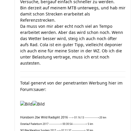
Versuche, bergauf einfach schneller zu werden.
Bin derzeit auf meinem MTB unterwegs, und hab mir
damit schon Strecken erarbeitet als
Referenzstrecken.
Da muss von mir aber echt noch viel an Tempo
erarbeitet werden. Aber das wird schon noch. Wenn
das Wetter besser wird, steig ich auch noch öfter
aufs Rad. Cola ist ein guter Tipp, vielleicht deponier
ich auch eine für meine Sister in der WZ. Ob ich die
unter Belastung vertrage, muss ich erst noch
austesten.
Total genervt von der penetranten Werbung hier im
Forum:sauer:
Hünsborn 2be Wild Radsplit 2016
----> 01:16:13 --------------->20 km
Osterlauf Paderborn 2017 -------------> 00:30:54---------------> 5 km
SKS Bike Marathon Sundern 2017 ---> 02:11:37 --------------> 30 km