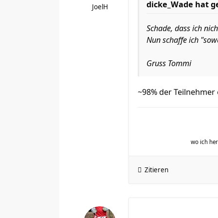
dicke_Wade hat g
JoelH
Schade, dass ich nic
Nun schaffe ich "sow
Gruss Tommi
~98% der Teilnehmer e
wo ich h
Zitieren