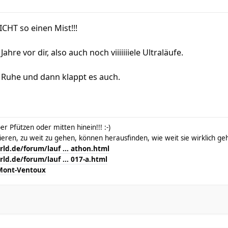
CHT so einen Mist!!!
 Jahre vor dir, also auch noch viiiiiiiele Ultraläufe.
Ruhe und dann klappt es auch.
r Pfützen oder mitten hinein!!! :-)
kieren, zu weit zu gehen, können herausfinden, wie weit sie wirklich g
ld.de/forum/lauf ... athon.html
ld.de/forum/lauf ... 017-a.html
Mont-Ventoux