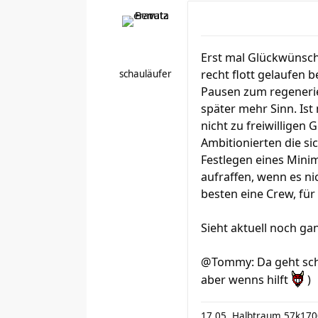
Erst mal Glückwünsch 
recht flott gelaufen 
schauläufer
Pausen zum regeneri
später mehr Sinn. Ist
nicht zu freiwilligen
Ambitionierten die si
Festlegen eines Minim
aufraffen, wenn es nic
besten eine Crew, für
Sieht aktuell noch ga
@Tommy: Da geht schon
aber wenns hilft
)
17.05. Halbtraum 57k17