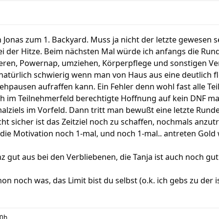
Jonas zum 1. Backyard. Muss ja nicht der letzte gewesen se
bei der Hitze. Beim nächsten Mal würde ich anfangs die Run
eren, Powernap, umziehen, Körperpflege und sonstigen 
 natürlich schwierig wenn man von Haus aus eine deutlich f
 Gehpausen aufraffen kann. Ein Fehler denn wohl fast alle T
ch im Teilnehmerfeld berechtigte Hoffnung auf kein DNF ma
alziels im Vorfeld. Dann tritt man bewußt eine letzte Rund
ht sicher ist das Zeitziel noch zu schaffen, nochmals anzut
 die Motivation noch 1-mal, und noch 1-mal.. antreten Gold 
nz gut aus bei den Verbliebenen, die Tanja ist auch noch gut
 noch was, das Limit bist du selbst (o.k. ich gebs zu der 
00h