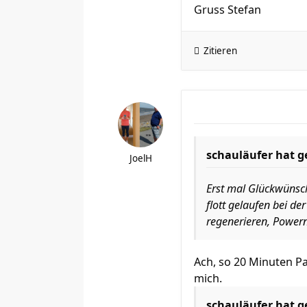
Gruss Stefan
Zitieren
schauläufer hat g
JoelH
Erst mal Glückwünsch
flott gelaufen bei d
regenerieren, Power
Ach, so 20 Minuten Pa
mich.
schauläufer hat g