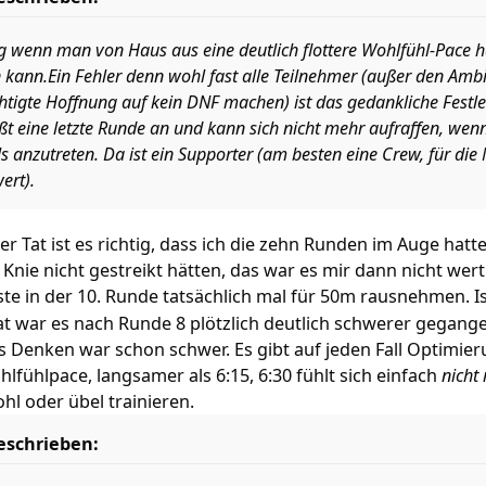
ig wenn man von Haus aus eine deutlich flottere Wohlfühl-Pace hat
kann.Ein Fehler denn wohl fast alle Teilnehmer (außer den Ambit
htigte Hoffnung auf kein DNF machen) ist das gedankliche Festle
 eine letzte Runde an und kann sich nicht mehr aufraffen, wenn e
s anzutreten. Da ist ein Supporter (am besten eine Crew, für die
ert).
er Tat ist es richtig, dass ich die zehn Runden im Auge hatt
nie nicht gestreikt hätten, das war es mir dann nicht wert.
e in der 10. Runde tatsächlich mal für 50m rausnehmen. Is
at war es nach Runde 8 plötzlich deutlich schwerer gegang
 Denken war schon schwer. Es gibt auf jeden Fall Optimier
hlfühlpace, langsamer als 6:15, 6:30 fühlt sich einfach
nicht 
l oder übel trainieren.
eschrieben: