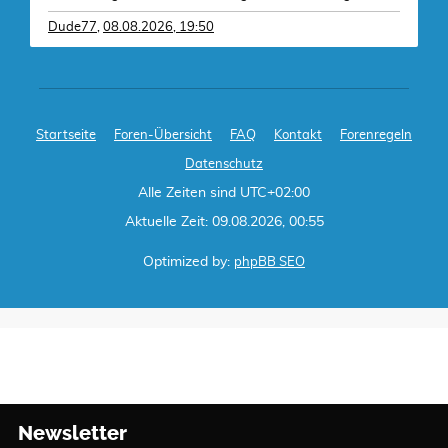
Dude77
,
08.08.2026, 19:50
Startseite
Foren-Übersicht
FAQ
Kontakt
Forenregeln
Datenschutz
Alle Zeiten sind
UTC+02:00
Aktuelle Zeit: 09.08.2026, 00:55
Optimized by:
phpBB SEO
Newsletter