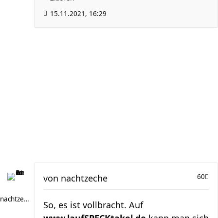
15.11.2021, 16:29
von
nachtzeche
60
nachtzeche
So, es ist vollbracht. Auf
www.laufSPECKtakel.de
kann man sich