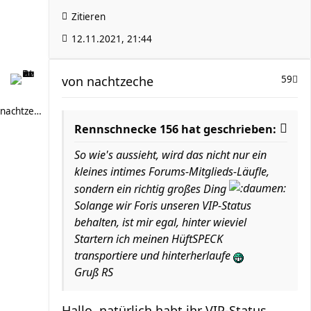
Zitieren
12.11.2021, 21:44
von
nachtzeche
59
nachtzeche
Rennschnecke 156 hat geschrieben:
So wie's aussieht, wird das nicht nur ein
kleines intimes Forums-Mitglieds-Läufle,
sondern ein richtig großes Ding
Solange wir Foris unseren VIP-Status
behalten, ist mir egal, hinter wieviel
Startern ich meinen HüftSPECK
transportiere und hinterherlaufe
Gruß RS
Hallo, natürlich habt ihr VIP-Status...