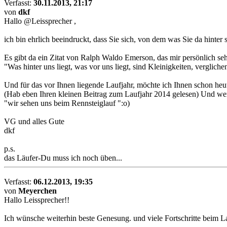
Verfasst:
30.11.2013, 21:17
von
dkf
Hallo @Leissprecher ,
ich bin ehrlich beeindruckt, dass Sie sich, von dem was Sie da hinter
Es gibt da ein Zitat von Ralph Waldo Emerson, das mir persönlich sehr
"Was hinter uns liegt, was vor uns liegt, sind Kleinigkeiten, vergliche
Und für das vor Ihnen liegende Laufjahr, möchte ich Ihnen schon heu
(Hab eben Ihren kleinen Beitrag zum Laufjahr 2014 gelesen) Und wer
"wir sehen uns beim Rennsteiglauf ":o)
VG und alles Gute
dkf
p.s.
das Läufer-Du muss ich noch üben...
Verfasst:
06.12.2013, 19:35
von
Meyerchen
Hallo Leissprecher!!
Ich wünsche weiterhin beste Genesung. und viele Fortschritte beim L