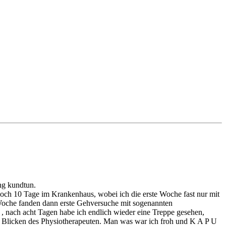
ng kundtun.
noch 10 Tage im Krankenhaus, wobei ich die erste Woche fast nur mit
n Woche fanden dann erste Gehversuche mit sogenannten
 , nach acht Tagen habe ich endlich wieder eine Treppe gesehen,
en Blicken des Physiotherapeuten. Man was war ich froh und K A P U