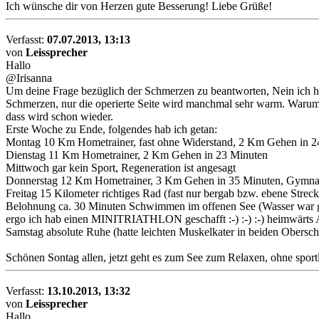
Ich wünsche dir von Herzen gute Besserung! Liebe Grüße!
Verfasst:
07.07.2013, 13:13
von
Leissprecher
Hallo
@Irisanna
Um deine Frage bezüglich der Schmerzen zu beantworten, Nein ich h
Schmerzen, nur die operierte Seite wird manchmal sehr warm. Warum w
dass wird schon wieder.
Erste Woche zu Ende, folgendes hab ich getan:
Montag 10 Km Hometrainer, fast ohne Widerstand, 2 Km Gehen in 2
Dienstag 11 Km Hometrainer, 2 Km Gehen in 23 Minuten
Mittwoch gar kein Sport, Regeneration ist angesagt
Donnerstag 12 Km Hometrainer, 3 Km Gehen in 35 Minuten, Gymna
Freitag 15 Kilometer richtiges Rad (fast nur bergab bzw. ebene Stre
Belohnung ca. 30 Minuten Schwimmen im offenen See (Wasser war g
ergo ich hab einen MINITRIATHLON geschafft :-) :-) :-) heimwärts 
Samstag absolute Ruhe (hatte leichten Muskelkater in beiden Obersc
Schönen Sontag allen, jetzt geht es zum See zum Relaxen, ohne sport
Verfasst:
13.10.2013, 13:32
von
Leissprecher
Hallo