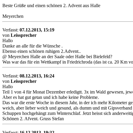
Beste Grüße und einen schönen 2. Advent aus Halle
Meyerchen
Verfasst:
07.12.2013, 15:19
von
Leissprecher
Hallo
Danke an alle für die Wünsche .
Ebenso einen schönen ruhigen 2.Advent..
@ Meyerchen Halle an der Saale oder Halle bei Bielefeld?
Was war das für ein Wettkampf in Friedrichroda (das ist ca. 20 Km vo
Verfasst:
08.12.2013, 16:24
von
Leissprecher
Hallo
Teil 1 von 4 für Monat Dezember erledigtt. 3x im Wald gewesen, jewe
Aber es hat gut getan und ich habe keine Probleme.
Das war die erste Woche in diesem Jahr, in der ich mehr Kilometer gel
weich, aber lieber weich und gesund, als dumm und mit Gipsverband
Schuppen hochgehängt zum Winterschlaf. Jetzt heisst sich anderweit
Schönen 2. Afvent. Gruss Stefan
Verfasst:
16.12.2013, 19:32