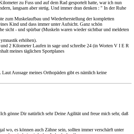
e Kilometer zu Fuss und auf dem Rad gesportelt hatte, war ich nun
ändern, langsam aber stetig. Und immer dran denken : " In der Ruhe
äte zum Muskelaufbau und Wiederherstellung der kompletten
eines Kind und dass immer unter Aufsicht. Ganz schön
che sicht - und spürbar (Muskeln waren wieder sichtbar und meldeten
Gymnastik erhöhen).
 und 2 Kilometer Laufen in sage und schreibe 24 (in Worten V I E R
halt meines täglichen Sportplanes
r. Laut Aussage meines Orthopäden gibt es nämlich keine
ch gönne Dir natürlich sehr Deine Agilität und freue mich sehr, daß
gal wo, es können auch Zähne sein, sollten immer verschärft unter