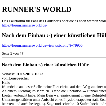
RUNNER'S WORLD
Das Laufforum für Fans des Laufsports oder die es noch werden woll
https://forum.runnersworld.de/
Nach dem Einbau :-) einer künstlichen Hüf
https://forum.runnersworld.de/viewtopic.php?t=79955
Seite
1
von
47
Nach dem Einbau :-) einer künstlichen Hüfte
Verfasst:
01.07.2013, 10:23
von
Leissprecher
Hallo
ich möchte an dieser Stelle meine Fortschritte auf dem Weg zu einer
An einem Dienstag im Jahre 2013 fand die Operation --- Einbau eines
Liegen verbracht habe. Mein Bein war eingeklemmt in eine Ruhigstell
Unterarmgehstützen unter Aufsicht eines Physiotherapeuten statt. Ers
betreten und auch besiegt. :-). Sage und schreibe 10 Stufen hoch u