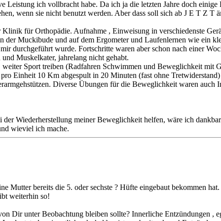
e Leistung ich vollbracht habe. Da ich ja die letzten Jahre doch einig
hen, wenn sie nicht benutzt werden. Aber dass soll sich ab J E T Z T 
 Klinik für Orthopädie. Aufnahme , Einweisung in verschiedenste Ger
g in der Muckibude und auf dem Ergometer und Laufenlernen wie ein kl
on mir durchgeführt wurde. Fortschritte waren aber schon nach einer Wo
ch und Muskelkater, jahrelang nicht gehabt.
, weiter Sport treiben (Radfahren Schwimmen und Beweglichkeit mit 
pro Einheit 10 Km abgespult in 20 Minuten (fast ohne Tretwiderstand)
rarmgehstützen. Diverse Übungen für die Beweglichkeit waren auch In
ei der Wiederherstellung meiner Beweglichkeit helfen, wäre ich dankba
nd wieviel ich mache.
 Mutter bereits die 5. oder sechste ? Hüfte eingebaut bekommen hat. I
bt weiterhin so!
von Dir unter Beobachtung bleiben sollte? Innerliche Entzündungen , e