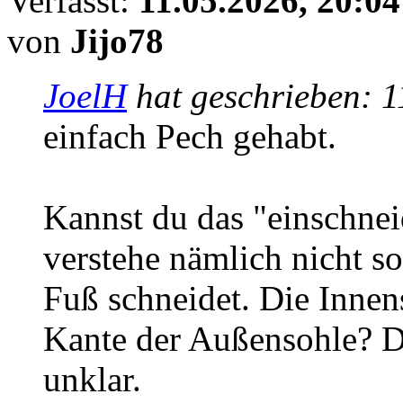
Verfasst:
11.05.2026, 20:04
von
Jijo78
JoelH
hat geschrieben:
1
einfach Pech gehabt.
Kannst du das "einschnei
verstehe nämlich nicht so
Fuß schneidet. Die Innens
Kante der Außensohle? Da
unklar.