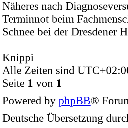
Näheres nach Diagnoseversu
Terminnot beim Fachmensche
Schnee bei der Dresdener Hü
Knippi
Alle Zeiten sind
UTC+02:0
Seite
1
von
1
Powered by
phpBB
® Forum
Deutsche Übersetzung dur