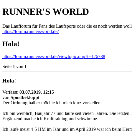
RUNNER'S WORLD
Das Laufforum für Fans des Laufsports oder die es noch werden woll
https://forum.runnersworld.de/
Hola!
https://forum.runnersworld.de/viewtopic.php?t=126788
Seite
1
von
1
Hola!
Verfasst:
03.07.2019, 12:15
von
Sportbekloppt
Der Ordnung halber möchte ich mich kurz vorstellen:
Ich bin weiblich, Baujahr 77 und laufe seit vielen Jahren. Die letzten 5
Ergänzend mache ich Krafttraining und schwimme.
Ich laufe meist 4-5 HM im Jahr und im April 2019 war ich beim Herm