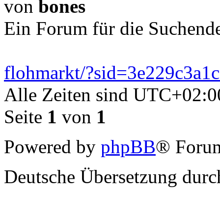
von
bones
Ein Forum für die Suchend
flohmarkt/?sid=3e229c3a
Alle Zeiten sind
UTC+02:0
Seite
1
von
1
Powered by
phpBB
® Forum
Deutsche Übersetzung dur