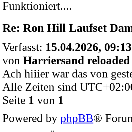
Funktioniert....
Re: Ron Hill Laufset Dam
Verfasst:
15.04.2026, 09:13
von
Harriersand reloaded
Ach hiiier war das von geste
Alle Zeiten sind
UTC+02:0
Seite
1
von
1
Powered by
phpBB
® Forum