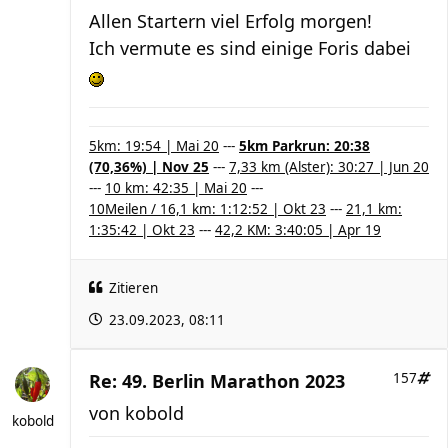
Allen Startern viel Erfolg morgen!
Ich vermute es sind einige Foris dabei
5km: 19:54 | Mai 20
---
5km Parkrun: 20:38
(70,36%) | Nov 25
---
7,33 km (Alster): 30:27 | Jun 20
---
10 km: 42:35 | Mai 20
---
10Meilen / 16,1 km: 1:12:52 | Okt 23
---
21,1 km:
1:35:42 | Okt 23
---
42,2 KM: 3:40:05 | Apr 19
Zitieren
23.09.2023, 08:11
Re: 49. Berlin Marathon 2023
157
von
kobold
kobold