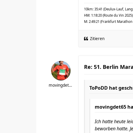
10km: 35:41 (Deulux-Lauf, Lang
HM: 1:18:20 (Route du Vin 2025)
M: 2:49:21 (Frankfurt Marathon
Zitieren
Re: 51. Berlin Mar
movingdet65
ToPoDD
hat gesch
movingdet65
ha
Ich hatte heute l
beworben hatte. Je