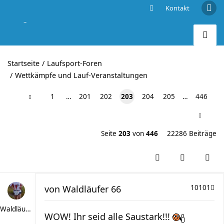
Kontakt
Berg- und Landschafts-Läufe im wilden Süden
Startseite
Laufsport-Foren
Wettkämpfe und Lauf-Veranstaltungen
1
…
201
202
203
204
205
…
446
Seite
203
von
446
22286 Beiträge
von
Waldläufer 66
10101
Waldläufer 66
WOW! Ihr seid alle Saustark!!!