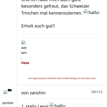
besonders gefreut, das Schweizer
Trinchen mal kennenzulernen.
Erholt euch gut!!
Hase
I am vegan because I feel that other sentient beings are not mine to use.
von
zanshin
10111
zanshin
1. Hallo Lena!