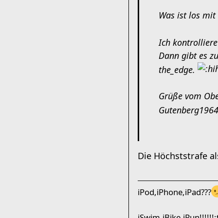
Was ist los mi
Ich kontrollier
Dann gibt es z
the_edge.
Grüße vom Obe
Gutenberg196
Die Höchststrafe a
iPod,iPhone,iPad???
iSwim,iBike,iRun!!!!!!: