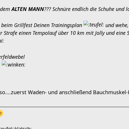
t dem
ALTEN MANN
??? Schnüre endlich die Schuhe und l
e beim Grillfest Deinen Trainingsplan
und wehe, e
ur Strafe einen Tempolauf über 10 km mit Jolly und eine 
rfeldwebel
4
lso....zuerst Waden- und anschließend Bauchmuskel
teufel::klatsch: