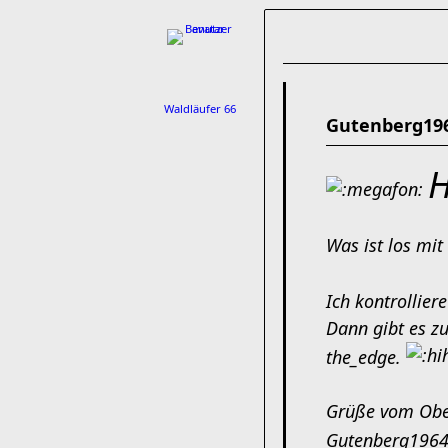
Waldläufer 66
Gutenberg196
H
Was ist los mi
Ich kontrollier
Dann gibt es z
the_edge.
Grüße vom Obe
Gutenberg196