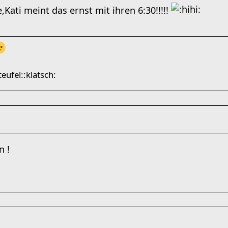
ati meint das ernst mit ihren 6:30!!!!!
teufel::klatsch:
n !