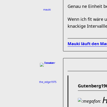
Genau ne Einheit be
mauki
Wenn ich fit wäre
knackige Intervall
Mauki läuft den Ma
the_edge1975
Gutenberg196
H