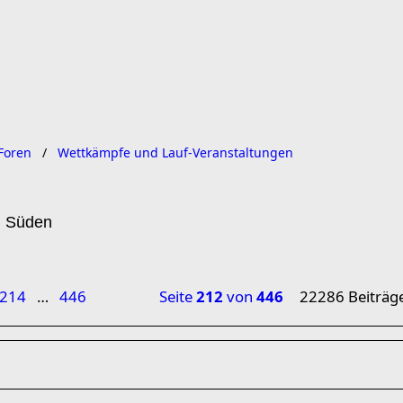
Foren
Wettkämpfe und Lauf-Veranstaltungen
n Süden
214
…
446
Seite
212
von
446
22286 Beiträg