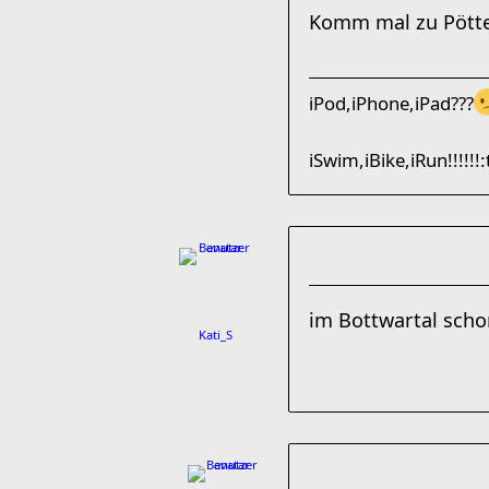
Komm mal zu Pötte,K
iPod,iPhone,iPad???
iSwim,iBike,iRun!!!!!!:
im Bottwartal scho
Kati_S