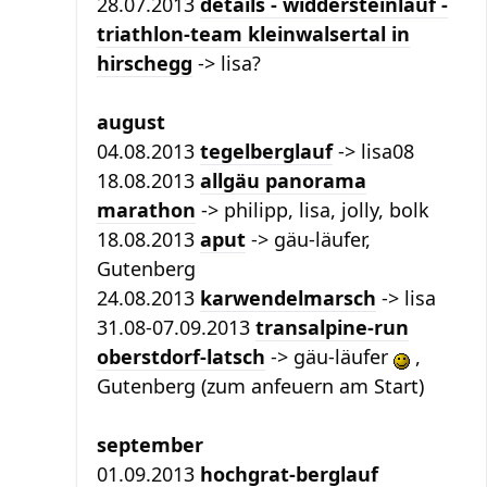
28.07.2013
details - widdersteinlauf -
triathlon-team kleinwalsertal in
hirschegg
-> lisa?
august
04.08.2013
tegelberglauf
-> lisa08
18.08.2013
allgäu panorama
marathon
-> philipp, lisa, jolly, bolk
18.08.2013
aput
-> gäu-läufer,
Gutenberg
24.08.2013
karwendelmarsch
-> lisa
31.08-07.09.2013
transalpine-run
oberstdorf-latsch
-> gäu-läufer
,
Gutenberg (zum anfeuern am Start)
september
01.09.2013
hochgrat-berglauf