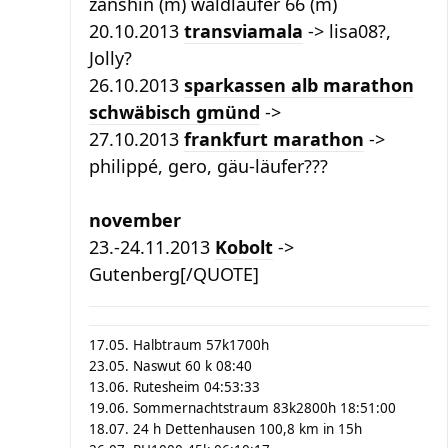
zanshin (m) waldläufer 66 (m)
20.10.2013
transviamala
-> lisa08?,
Jolly?
26.10.2013
sparkassen alb marathon
schwäbisch gmünd
->
27.10.2013
frankfurt marathon
->
philippé, gero, gäu-läufer???
november
23.-24.11.2013
Kobolt
->
Gutenberg[/QUOTE]
17.05. Halbtraum 57k1700h
23.05. Naswut 60 k 08:40
13.06. Rutesheim 04:53:33
19.06. Sommernachtstraum 83k2800h 18:51:00
18.07. 24 h Dettenhausen 100,8 km in 15h