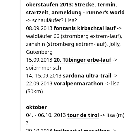
oberstaufen 2013: Strecke, termin,
startzeit, anmeldung - runner’s world
-> schauläufer? Lisa?
08.09.2013
fontanis kirbachtal lauf
->
waldläufer 66 (stromberg extrem-lauf),
zanshin (stromberg extrem-lauf), Jolly,
Gutenberg
15.09.2013
20. Tübinger erbe-lauf
->
soiernmensch
14.-15.09.2013
sardona ultra-trail
->
22.09.2013
voralpenmarathon
-> lisa
(50km)
oktober
04. - 06.10. 2013
tour de tirol
-> lisa (m)
?
20.10.2013
bottwartal marathon
->