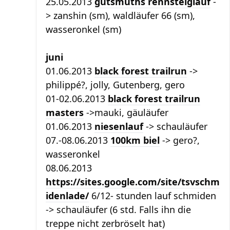
25.05.2013
gutsmuths rennsteiglauf
-
> zanshin (sm), waldläufer 66 (sm),
wasseronkel (sm)
juni
01.06.2013
black forest trailrun
->
philippé?, jolly, Gutenberg, gero
01-02.06.2013
black forest trailrun
masters
->mauki, gäuläufer
01.06.2013
niesenlauf
-> schauläufer
07.-08.06.2013
100km biel
-> gero?,
wasseronkel
08.06.2013
https://sites.google.com/site/tsvschm
idenlade/
6/12- stunden lauf schmiden
-> schauläufer (6 std. Falls ihn die
treppe nicht zerbröselt hat)