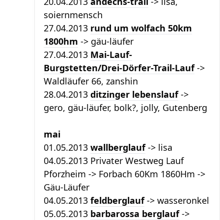
20.04.2013
andechs-trail
-> lisa,
soiernmensch
27.04.2013
rund um wolfach 50km
1800hm
-> gäu-läufer
27.04.2013
Mai-Lauf-
Burgstetten/Drei-Dörfer-Trail-Lauf
->
Waldläufer 66, zanshin
28.04.2013
ditzinger lebenslauf
->
gero, gäu-läufer, bolk?, jolly, Gutenberg
mai
01.05.2013
wallberglauf
-> lisa
04.05.2013 Privater Westweg Lauf
Pforzheim -> Forbach 60Km 1860Hm ->
Gäu-Läufer
04.05.2013
feldberglauf
-> wasseronkel
05.05.2013
barbarossa berglauf
->