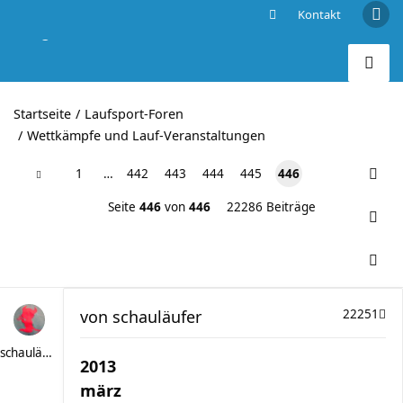
Kontakt
Berg- und Landschafts-Läufe im wilden Süden
Startseite
Laufsport-Foren
Wettkämpfe und Lauf-Veranstaltungen
1
…
442
443
444
445
446
Seite
446
von
446
22286 Beiträge
von
schauläufer
22251
schauläufer
2013
märz