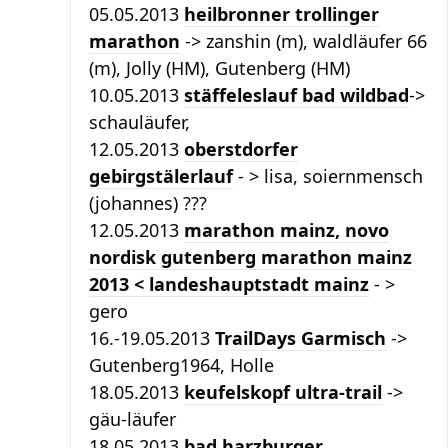
05.05.2013
heilbronner trollinger
marathon
-> zanshin (m), waldläufer 66
(m), Jolly (HM), Gutenberg (HM)
10.05.2013
stäffeleslauf bad wildbad
->
schauläufer,
12.05.2013
oberstdorfer
gebirgstälerlauf
- > lisa, soiernmensch
(johannes) ???
12.05.2013
marathon mainz, novo
nordisk gutenberg marathon mainz
2013 < landeshauptstadt mainz
- >
gero
16.-19.05.2013
TrailDays Garmisch
->
Gutenberg1964, Holle
18.05.2013
keufelskopf ultra-trail
->
gäu-läufer
18.05.2013
bad harzburger