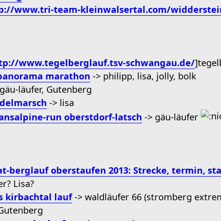
ttp://www.tri-team-kleinwalsertal.com/widderstei
tp://www.tegelberglauf.tsv-schwangau.de/
]tegel
 panorama marathon
-> philipp, lisa, jolly, bolk
gäu-läufer, Gutenberg
delmarsch
-> lisa
ansalpine-run oberstdorf-latsch
-> gäu-läufer
t-berglauf oberstaufen 2013: Strecke, termin, sta
er? Lisa?
s kirbachtal lauf
-> waldläufer 66 (stromberg extrem
, Gutenberg