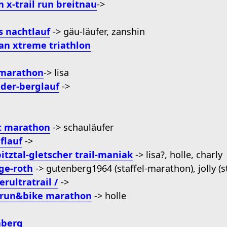
 x-trail run breitnau
->
as nachtlauf
-> gäu-läufer, zanshin
n xtreme triathlon
 marathon
-> lisa
lder-berglauf
->
t marathon
-> schauläufer
flauf
->
pitztal-gletscher trail-maniak
-> lisa?, holle, charly
ge-roth
-> gutenberg1964 (staffel-marathon), jolly (
erultratrail /
->
 run&bike marathon
-> holle
nberg