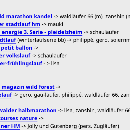
ld marathon kandel
-> waldläufer 66 (m), zanshin (
r stadtlauf hm
-> mauki
energie 3. Serie - pleidelsheim
-> schauläufer
dtlauf
(winterlaufserie bb) -> philippé, gero, soier
 petit ballon
->
er volkslauf
-> schauläufer
er-frühlingslauf
- > lisa
l magazin wild forest
->
elauf
-> gero, gäu-läufer, philippé, waldläufer 66, zans
nwalder halbmarathon
-> lisa, zanshin, waldläufer 6
courses nature
->
ner HM
-> Jolly und Gutenberg (pers. Zugläufer)