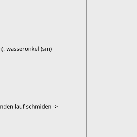
m), wasseronkel (sm)
unden lauf schmiden ->