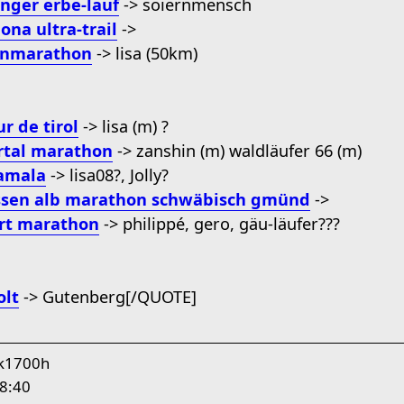
inger erbe-lauf
-> soiernmensch
ona ultra-trail
->
enmarathon
-> lisa (50km)
ur de tirol
-> lisa (m) ?
rtal marathon
-> zanshin (m) waldläufer 66 (m)
iamala
-> lisa08?, Jolly?
ssen alb marathon schwäbisch gmünd
->
rt marathon
-> philippé, gero, gäu-läufer???
olt
-> Gutenberg[/QUOTE]
7k1700h
08:40