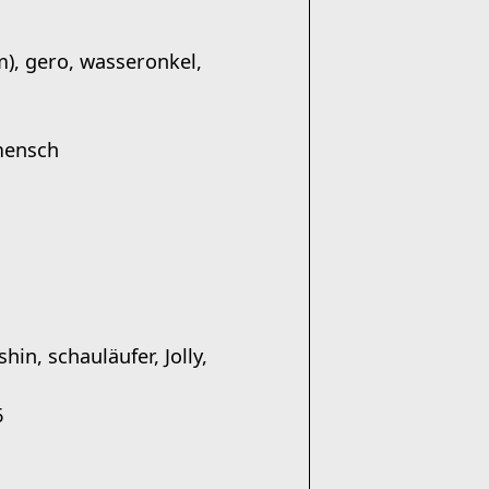
m), gero, wasseronkel,
nmensch
hin, schauläufer, Jolly,
6