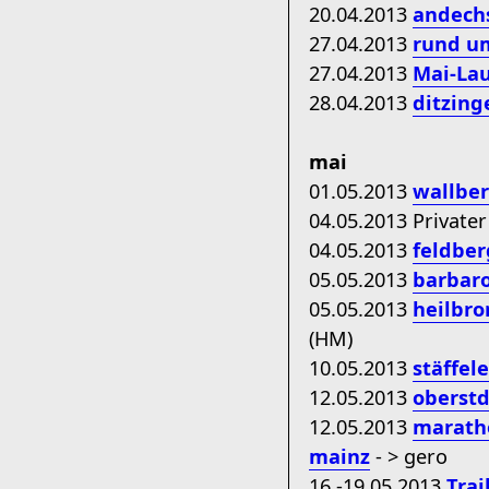
20.04.2013
andechs
27.04.2013
rund u
27.04.2013
Mai-Lau
28.04.2013
ditzing
mai
01.05.2013
wallber
04.05.2013 Privat
04.05.2013
feldber
05.05.2013
barbaro
05.05.2013
heilbro
(HM)
10.05.2013
stäffel
12.05.2013
oberstd
12.05.2013
maratho
mainz
- > gero
16.-19.05.2013
Trai