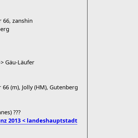
r 66, zanshin
berg
-> Gäu-Läufer
 66 (m), Jolly (HM), Gutenberg
nes) ???
nz 2013 < landeshauptstadt