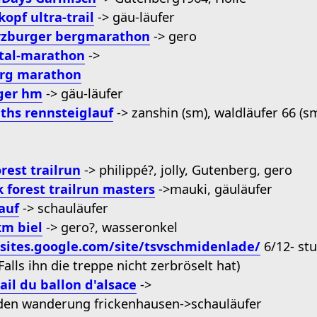
kopf ultra-trail
-> gäu-läufer
rzburger bergmarathon
-> gero
tal-marathon
->
rg marathon
ger hm
-> gäu-läufer
hs rennsteiglauf
-> zanshin (sm), waldläufer 66 (s
orest trailrun
-> philippé?, jolly, Gutenberg, gero
k forest trailrun masters
->mauki, gäuläufer
auf
-> schauläufer
km biel
-> gero?, wasseronkel
/sites.google.com/site/tsvschmidenlade/
6/12- st
Falls ihn die treppe nicht zerbröselt hat)
ail du ballon d'alsace
->
nden wanderung frickenhausen->schauläufer