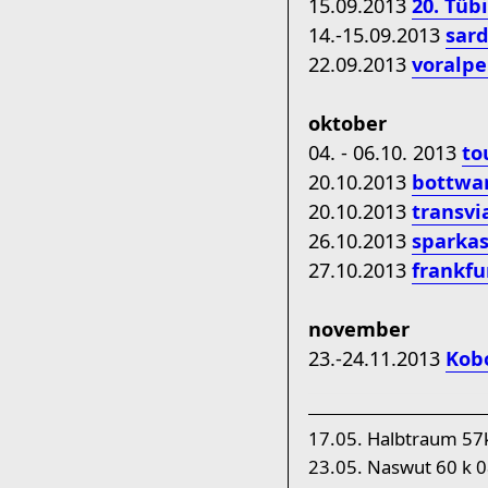
15.09.2013
20. Tüb
14.-15.09.2013
sard
22.09.2013
voralp
oktober
04. - 06.10. 2013
to
20.10.2013
bottwa
20.10.2013
transv
26.10.2013
sparka
27.10.2013
frankfu
november
23.-24.11.2013
Kob
17.05. Halbtraum 5
23.05. Naswut 60 k 