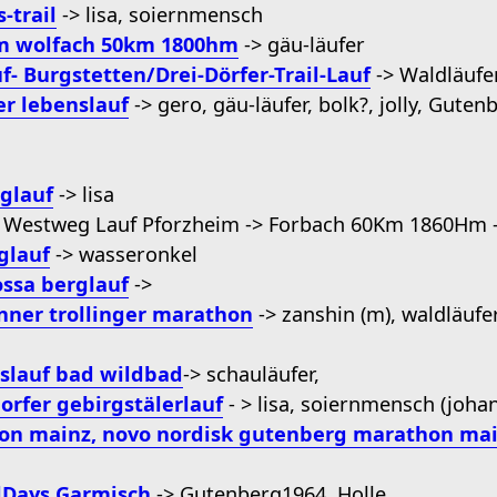
-trail
-> lisa, soiernmensch
m wolfach 50km 1800hm
-> gäu-läufer
f- Burgstetten/Drei-Dörfer-Trail-Lauf
-> Waldläufe
er lebenslauf
-> gero, gäu-läufer, bolk?, jolly, Guten
glauf
-> lisa
er Westweg Lauf Pforzheim -> Forbach 60Km 1860Hm 
glauf
-> wasseronkel
ssa berglauf
->
nner trollinger marathon
-> zanshin (m), waldläufer
eslauf bad wildbad
-> schauläufer,
orfer gebirgstälerlauf
- > lisa, soiernmensch (johan
n mainz, novo nordisk gutenberg marathon mai
lDays Garmisch
-> Gutenberg1964, Holle