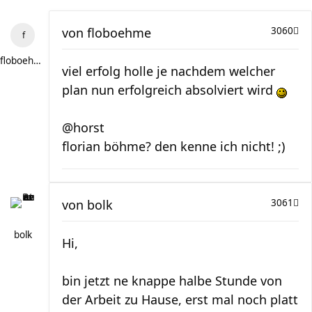
von
floboehme
3060
floboehme
viel erfolg holle je nachdem welcher
plan nun erfolgreich absolviert wird
@horst
florian böhme? den kenne ich nicht! ;)
von
bolk
3061
bolk
Hi,
bin jetzt ne knappe halbe Stunde von
der Arbeit zu Hause, erst mal noch platt