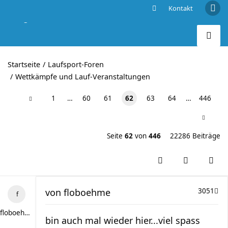
Kontakt
Berg- und Landschafts-Läufe im wilden Süden
Startseite
Laufsport-Foren
Wettkämpfe und Lauf-Veranstaltungen
1
…
60
61
62
63
64
…
446
Seite
62
von
446
22286 Beiträge
von
floboehme
3051
floboehme
bin auch mal wieder hier...viel spass