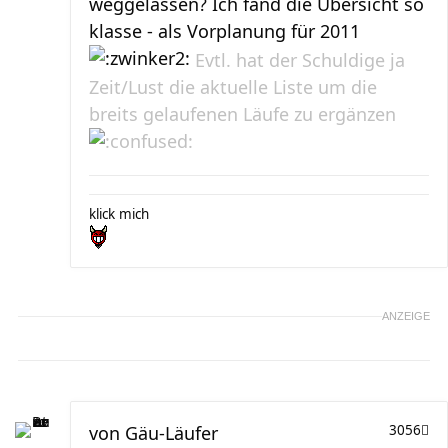
weggelassen? Ich fand die Übersicht so
klasse - als Vorplanung für 2011
Evtl. hat der Schuldige ja
Zeit/Lust die aktuelle Liste um die
breits gelaufenen Läufe zu ergänzen
klick mich
ANZEIGE
von
Gäu-Läufer
3056