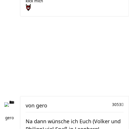
klick mich
von
gero
3053
gero
Na dann wünsche ich Euch (Volker und