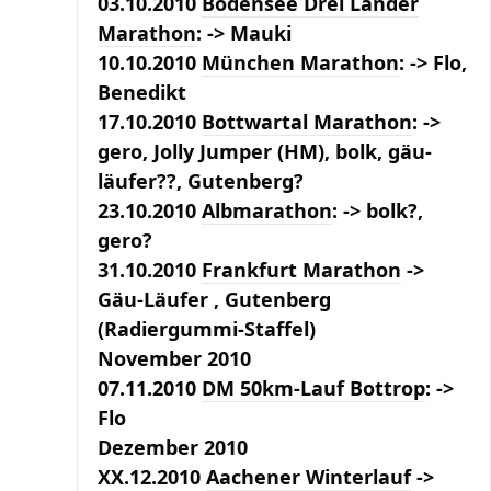
03.10.2010
Bodensee Drei Länder
Marathon
: ->
Mauki
10.10.2010
München Marathon
: -> Flo,
Benedikt
17.10.2010
Bottwartal Marathon
: ->
gero
, Jolly Jumper (HM),
bolk
, gäu-
läufer??, Gutenberg?
23.10.2010
Albmarathon
: -> bolk?,
gero?
31.10.2010
Frankfurt Marathon
->
Gäu-Läufer
, Gutenberg
(Radiergummi-Staffel)
November 2010
07.11.2010
DM 50km-Lauf Bottrop
: ->
Flo
Dezember 2010
XX.12.2010
Aachener Winterlauf
->