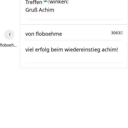
Treffen
Gruß Achim
von
floboehme
3063
floboehme
viel erfolg beim wiedereinstieg achim!