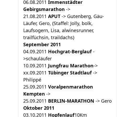
06.08.2011
Immenstädter
Gebirgsmarathon
->
21.08.2011
APUT
-> Gutenberg, Gäu-
Läufer, Gero, (Staffel: Jolly, bolk,
Laufsogern, Lisa, alwinesrunner,
trailfüchsin, traildachs)
September 2011
04.09.2011
Hochgrat-Berglauf
-
>schauläufer
10.09.2011
Jungfrau Marathon
->
xx.09.2011
Tübinger Stadtlauf
->
Philippé
25.09.2011
Voralpenmarathon
Kempten
->
25.09.2011
BERLIN-MARATHON
-> Gero
Oktober 2011
03.10.2011
Hopfenlauf
10Km