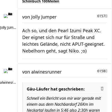
Schönbuch 100Meilen
von
Jolly Jumper
6157
Jolly Jumper
Ach so, und den Pearl Izumi Peak XC.
Der eignet sich nur für Straße und
leichtes Gelände, nicht APUT-geeignet.
Nebelhorn geht, sagt Niko. ;o)
von
alwinesrunner
6158
alwinesrunner
Gäu-Läufer hat geschrieben:
Schnell ein Bericht von mir war gerade mit
einem aus dem Nachbardorf 26Km im
Neckartal laufen in 5:46 also 2:30h waren