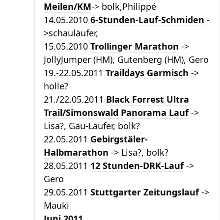
Meilen/KM
-> bolk,Philippé
14.05.2010
6-Stunden-Lauf-Schmiden
-
>schauläufer,
15.05.2010
Trollinger Marathon
->
JollyJumper (HM), Gutenberg (HM), Gero
19.-22.05.2011
Traildays Garmisch
->
holle?
21./22.05.2011
Black Forrest Ultra
Trail/Simonswald Panorama Lauf
->
Lisa?, Gäu-Läufer, bolk?
22.05.2011
Gebirgstäler-
Halbmarathon
-> Lisa?, bolk?
28.05.2011
12 Stunden-DRK-Lauf
->
Gero
29.05.2011
Stuttgarter Zeitungslauf
->
Mauki
Juni 2011