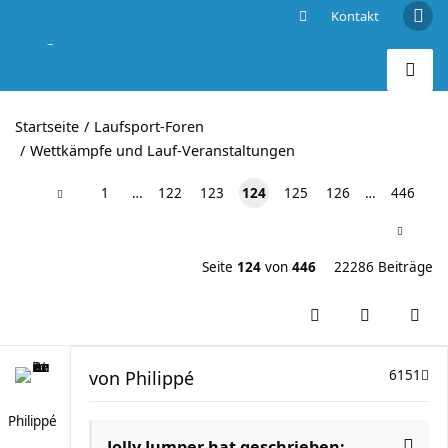
Kontakt
Berg- und Landschafts-Läufe im wilden Süden
Startseite
Laufsport-Foren
Wettkämpfe und Lauf-Veranstaltungen
1
…
122
123
124
125
126
…
446
Seite
124
von
446
22286 Beiträge
von
Philippé
6151
Philippé
Jolly Jumper hat geschrieben: