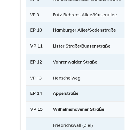
VP 9
Fritz-Behrens-Allee/Kaiserallee
EP 10
Hamburger Allee/Sodenstraße
VP 11
Lister Straße/Bunsenstraße
EP 12
Vahrenwalder Straße
VP 13
Henschelweg
EP 14
Appelstraße
VP 15
Wilhelmshavener Straße
Friedrichswall (Ziel)