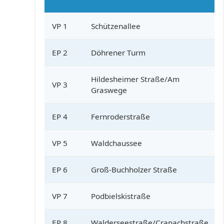
VP 1
Schützenallee
EP 2
Döhrener Turm
Hildesheimer Straße/Am
VP 3
Graswege
EP 4
Fernroderstraße
VP 5
Waldchaussee
EP 6
Groß-Buchholzer Straße
VP 7
Podbielskistraße
EP 8
Walderseestraße/Cranachstraße