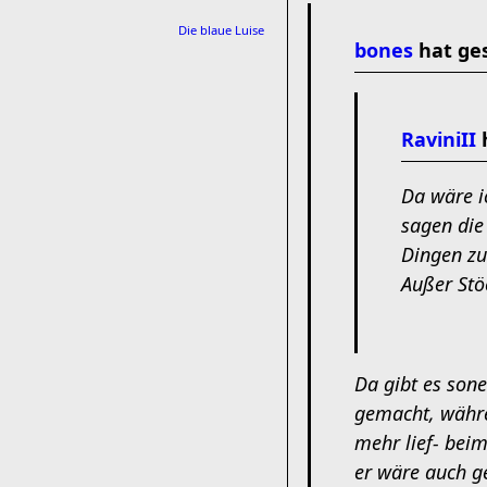
Die blaue Luise
bones
hat ge
RaviniII
h
Da wäre ic
sagen die
Dingen zu
Außer Stö
Da gibt es son
gemacht, währe
mehr lief- beim
er wäre auch ge