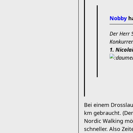
Nobby
ha
Der Herr 
Konkurren
1. Nicol
Bei einem Drosslauf
km gebraucht. (Der
Nordic Walking mög
schneller. Also Zei