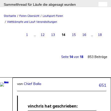
Sammelthread für Läufe die abgesagt wurden
Startseite
Foren-Übersicht
Laufsport-Foren
Wettkämpfe und Lauf-Veranstaltungen
14
1
…
12
13
15
16
…
18
14
18
Seite
von
853 Beiträge
von
Chief Balla
651
vinchris hat geschrieben: