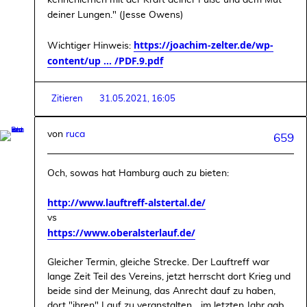
kennenlernen mit der Kraft deiner Füße und dem Mut
deiner Lungen." (Jesse Owens)
https://joachim-zelter.de/wp-
Wichtiger Hinweis:
content/up ... /PDF.9.pdf
Zitieren
31.05.2021, 16:05
von
ruca
659
Och, sowas hat Hamburg auch zu bieten:
http://www.lauftreff-alstertal.de/
vs
https://www.oberalsterlauf.de/
Gleicher Termin, gleiche Strecke. Der Lauftreff war
lange Zeit Teil des Vereins, jetzt herrscht dort Krieg und
beide sind der Meinung, das Anrecht dauf zu haben,
dort "ihren" Lauf zu veranstalten... im letzten Jahr gab