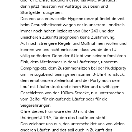
aber eine Entscheidung musste bis Mitte Mai fallen,
denn jetzt müssten wir Aufträge auslösen und
Startgelder ausgeben.
Das von uns entwickelte Hygienekonzept findet derzeit
beim Gesundheitsamt wegen der in unserem Landkreis
immer noch hohen Inzidenz von über 240 und der
unsicheren Zukunftsprognosen keine Zustimmung.
Auf noch strengere Regeln und Maßnahmen wollen und
können wir uns nicht einlassen, dass würde den tU
völlig verändern. Denn der tU lebt von seinem familiären
Flair, dem Miteinander in dem Läuferlager, unserem
Campingplatz, dem Zusammensitzen bei der Nudelparty
am Freitagabend, beim gemeinsamen 3-Uhr-Frühstück,
dem emotionalen Zieleinlauf und der Party nach dem
Lauf mit Läufersteak und einem Bier und unzähligen
Geschichten von der 100km-Strecke, nur unterbrochen
vom Beifall für einlaufende Läufer oder für die
Siegerehrungen.
Ohne dieses Flair wäre der tU nicht der
thüringenULTRA, für den das Lauffeuer steht!
Das zeichnet uns aus, das unterscheidet uns von vielen
anderen Läufen und das soll auch in Zukunft das