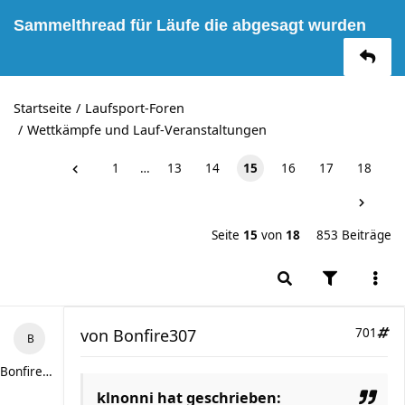
Sammelthread für Läufe die abgesagt wurden
Startseite
Laufsport-Foren
Wettkämpfe und Lauf-Veranstaltungen
1
…
13
14
15
16
17
18
Seite
15
von
18
853 Beiträge
von
Bonfire307
701
Bonfire307
klnonni hat geschrieben: