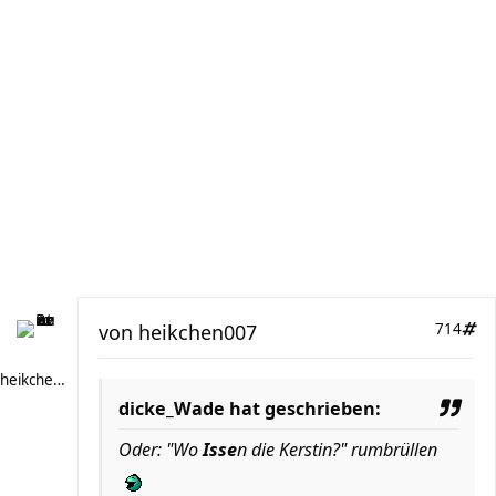
von
heikchen007
714
heikchen007
dicke_Wade hat geschrieben:
Oder: "Wo
Isse
n die Kerstin?" rumbrüllen