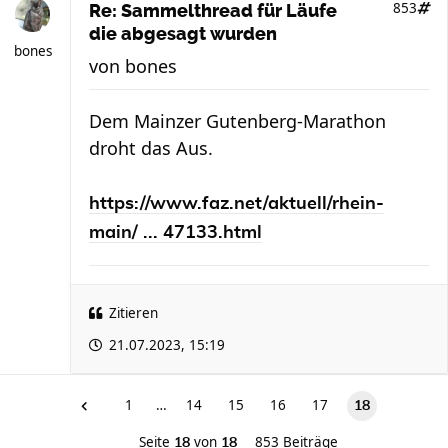
853
Re: Sammelthread für Läufe
die abgesagt wurden
bones
von
bones
Dem Mainzer Gutenberg-Marathon
droht das Aus.
https://www.faz.net/aktuell/rhein-
main/ ... 47133.html
Zitieren
21.07.2023, 15:19
1
…
14
15
16
17
18
Seite
von
853 Beiträge
18
18