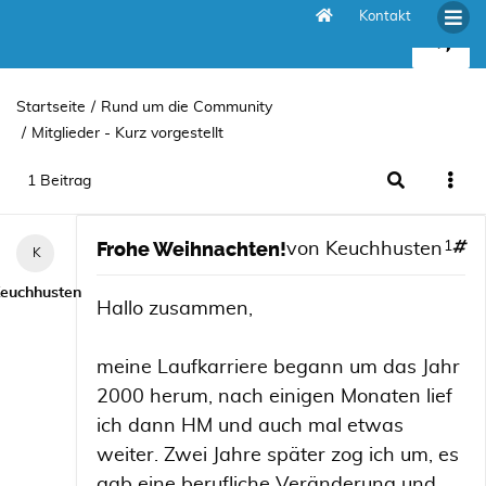
Kontakt
Frohe Weihnachten!
Startseite
Rund um die Community
Mitglieder - Kurz vorgestellt
1 Beitrag
Frohe Weihnachten!
1
von
Keuchhusten
euchhusten
Hallo zusammen,
meine Laufkarriere begann um das Jahr
2000 herum, nach einigen Monaten lief
ich dann HM und auch mal etwas
weiter. Zwei Jahre später zog ich um, es
gab eine berufliche Veränderung und