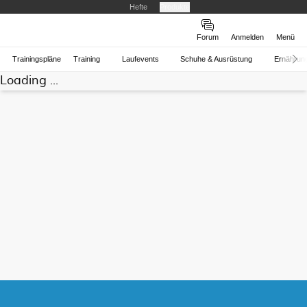
Hefte
Produkte
Forum
Anmelden
Menü
Trainingspläne
Training
Laufevents
Schuhe & Ausrüstung
Ernährun
Loading ...